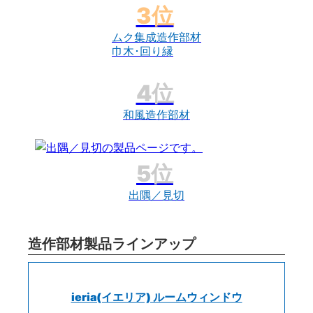
ムク集成造作部材
巾木･回り縁
和風造作部材
出隅／見切
造作部材製品ラインアップ
ieria(イエリア) ルームウィンドウ