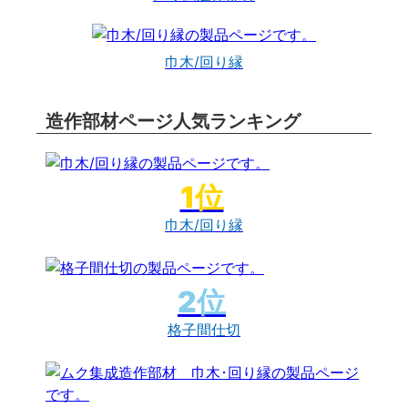
巾木/回り縁
造作部材ページ人気ランキング
巾木/回り縁
格子間仕切