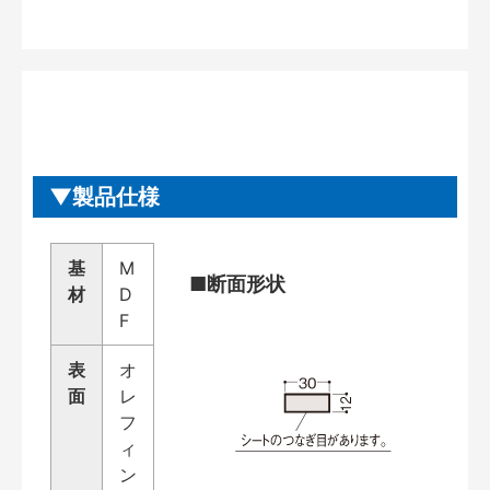
製品仕様
基
M
■断面形状
材
D
F
表
オ
面
レ
フ
ィ
ン