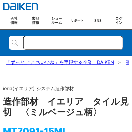
会社
製品
ショー
ログ
SNS
サポート
情報
情報
ルーム
イン
「ずっと ここちいいね」を実現する企業 DAIKEN
建
ieria(イエリア) システム造作部材
造作部材 イエリア タイル見
切 〈ミルベージュ柄〉
MT7091-15ML