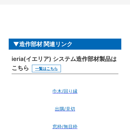
造作部材 関連リンク
ieria(イエリア) システム造作部材製品は
こちら
一覧はこちら
巾木/回り縁
出隅/見切
窓枠/無目枠