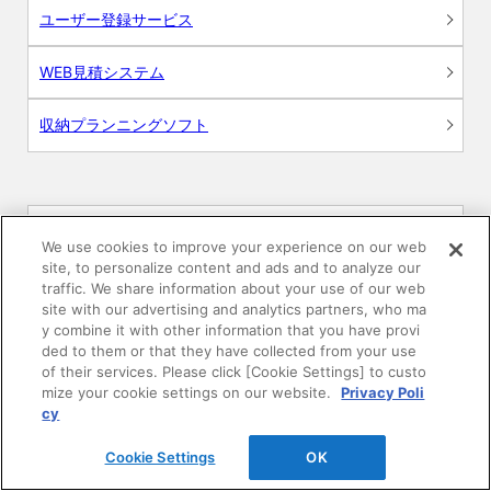
ユーザー登録サービス
WEB見積システム
収納プランニングソフト
画像
We use cookies to improve your experience on our web
site, to personalize content and ads and to analyze our
CAD
traffic. We share information about your use of our web
site with our advertising and analytics partners, who ma
y combine it with other information that you have provi
BIM用テクスチャー
ded to them or that they have collected from your use
of their services. Please click [Cookie Settings] to custo
図面（PDF）
mize your cookie settings on our website.
Privacy Poli
cy
申請関係認定書類
Cookie Settings
OK