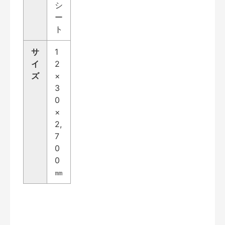
シ
ー
ト
サ
1
イ
2
ズ
×
3
0
×
2,
7
0
0
㎜