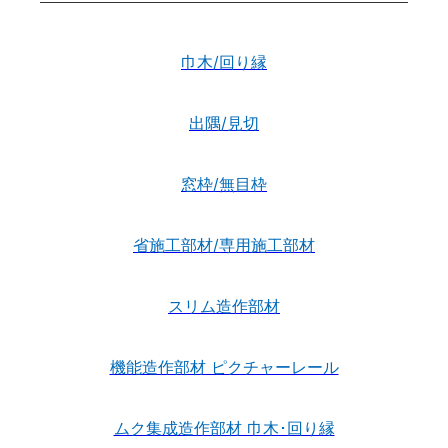
巾木/回り縁
出隅/見切
窓枠/無目枠
省施工部材/専用施工部材
スリム造作部材
機能造作部材 ピクチャーレール
ムク集成造作部材 巾木･回り縁