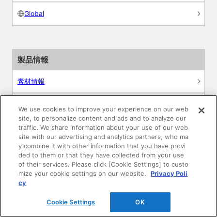
Global
製品情報
素材情報
建材製品情報 総合TOP
We use cookies to improve your experience on our web
site, to personalize content and ads and to analyze our
traffic. We share information about your use of our web
住宅向け
site with our advertising and analytics partners, who ma
y combine it with other information that you have provi
公共・商業施設向け
ded to them or that they have collected from your use
of their services. Please click [Cookie Settings] to custo
mize your cookie settings on our website.
Privacy Poli
リフォーム
cy
エンジニアリング情報
Cookie Settings
OK