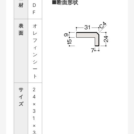
■断面形状
材
D
F
表
オ
面
レ
フ
ィ
ン
シ
ー
ト
サ
2
イ
4
ズ
×
3
1
×
3,