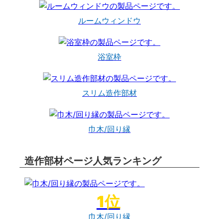
ルームウィンドウ
浴室枠
スリム造作部材
巾木/回り縁
造作部材ページ人気ランキング
巾木/回り縁