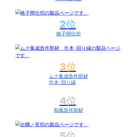
格子間仕切
ムク集成造作部材
巾木･回り縁
和風造作部材