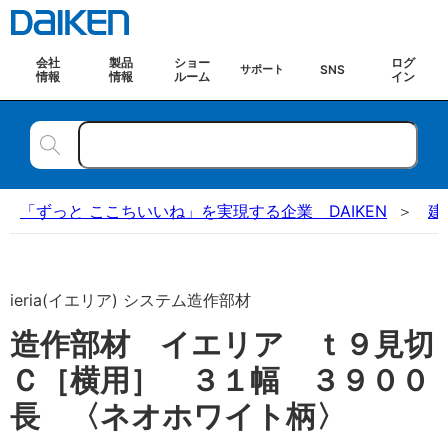
会社
製品
ショー
ログ
SNS
サポート
情報
情報
ルーム
イン
「ずっと ここちいいね」を実現する企業 DAIKEN
建
ieria(イエリア) システム造作部材
造作部材 イエリア ｔ９見切
Ｃ［横用］ ３１幅 ３９００
長 〈ネオホワイト柄〉