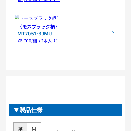
〈モスブラック柄〉
MT7051-39MU
¥6,700/梱（2本入り）
製品仕様
基
M