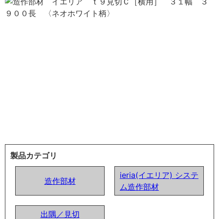
製品カテゴリ
ieria(イエリア) システ
造作部材
ム造作部材
出隅／見切