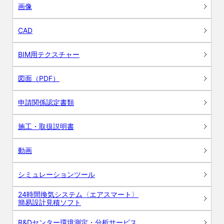
画像
CAD
BIM用テクスチャー
図面（PDF）
申請関係認定書類
施工・取扱説明書
動画
シミュレーションツール
24時間換気システム〈エアスマート〉
簡易設計見積ソフト
R&Dセンター環境測定・分析サービス