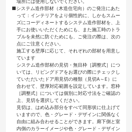
場所には使用しないでください。
■システム造作部材（木造住宅向）のご発注にあた
って：インテリアをより個性的に、しかもスムー
ズにコーディネートするシステム造作部材を、上
手にお使いいただくためにも、また施工時のトラ
ブルを未然に防ぐためにも、ご発注の際は、次の
点にご注意ください。
施工する壁厚に応じて、それぞれの部材を用意し
ています
システム造作部材の見切・無目枠［調整式］につ
いては、リビングドアをお選びの際にチェックし
ていただいたドア用見切の種類（見切A～E）に
合わせて、壁厚対応範囲を設定しています。窓枠
［調整式］については個別に対応寸法をご確認の
上、見切を選択してください。
見切は、はめ込み部分をすべて同形状に仕上げて
いますので、色・グレード・デザインに関係なく
自由に組み合わせることができます。廊下側と室
内側のカラーイメージや色・グレード・デザイン