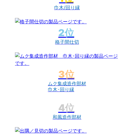
巾木/回り縁
格子間仕切
ムク集成造作部材
巾木･回り縁
和風造作部材