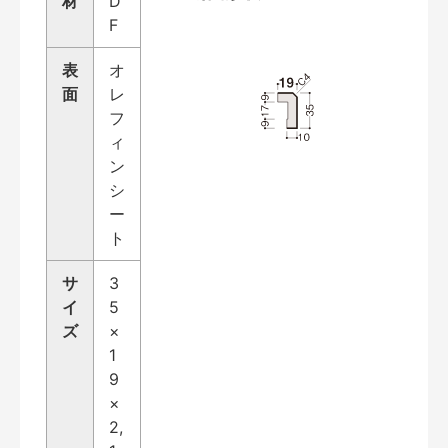
材
D
F
表
オ
面
レ
フ
ィ
ン
シ
ー
ト
サ
3
イ
5
ズ
×
1
9
×
2,