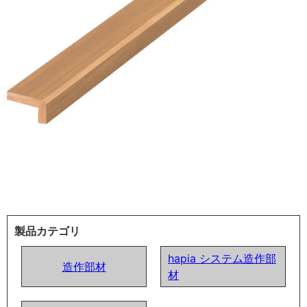
製品カテゴリ
hapia システム造作部
造作部材
材