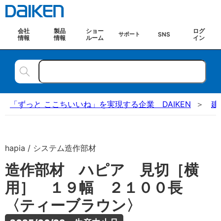
会社
製品
ショー
ログ
SNS
サポート
情報
情報
ルーム
イン
「ずっと ここちいいね」を実現する企業 DAIKEN
建
hapia / システム造作部材
造作部材 ハピア 見切［横
用］ １９幅 ２１００長
〈ティーブラウン〉