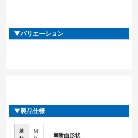
バリエーション
製品仕様
基
M
■断面形状