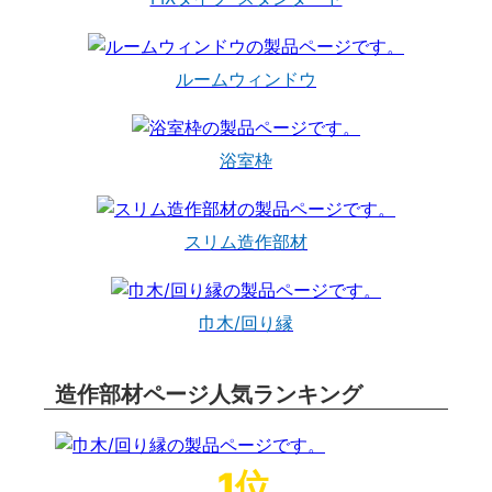
ルームウィンドウ
浴室枠
スリム造作部材
巾木/回り縁
造作部材ページ人気ランキング