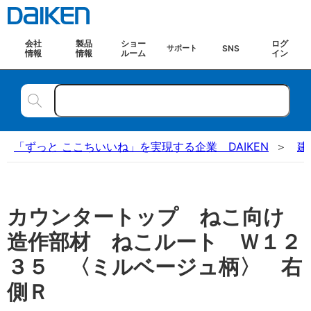
会社
製品
ショー
ログ
SNS
サポート
情報
情報
ルーム
イン
「ずっと ここちいいね」を実現する企業 DAIKEN
建
カウンタートップ ねこ向け
造作部材 ねこルート Ｗ１２
３５ 〈ミルベージュ柄〉 右
側Ｒ