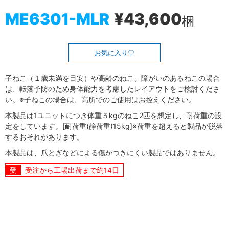
ME6301-MLR
¥43,600
梱
お気に入り
子ねこ（１歳未満を目安）や高齢のねこ、障がいのあるねこの場合
は、転落予防のため身体能力を考慮したレイアウトをご検討くださ
い。※子ねこの場合は、高所でのご使用はお控えください。
本製品は1ユニットにつき体重５kgのねこ2匹を想定し、耐荷重の設
定をしています。[耐荷重(静荷重)15kg]※荷重を超えると製品が脱落
するおそれがあります。
本製品は、爪とぎなどによる傷がつきにくい製品ではありません。
受注から工場出荷まで約14日