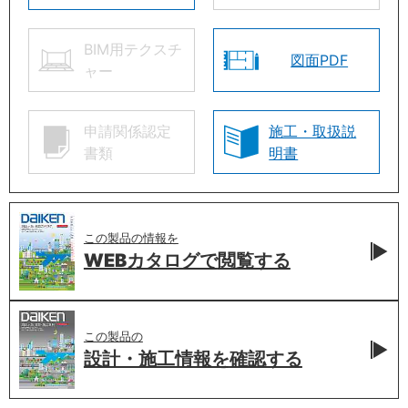
BIM用テクスチ
図面PDF
ャー
申請関係認定
施工・取扱説
書類
明書
この製品の情報を
WEBカタログで
閲覧する
この製品の
設計・施工情報を
確認する