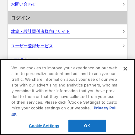
お問い合わせ
ログイン
建築・設計関係者様向けサイト
ユーザー登録サービス
WEB見積システム
We use cookies to improve your experience on our web
site, to personalize content and ads and to analyze our
収納プランニングソフト
traffic. We share information about your use of our web
site with our advertising and analytics partners, who ma
y combine it with other information that you have provi
ded to them or that they have collected from your use
of their services. Please click [Cookie Settings] to custo
画像
mize your cookie settings on our website.
Privacy Poli
cy
CAD
Cookie Settings
OK
BIM用テクスチャー