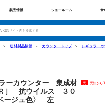
製品
情報
ショー
ルーム
サ
N
建材製品情報
カウンタートップ
レギュラーカ
ラーカウンター 集成材
受注から
Ｒ］ 抗ウイルス ３０
ベージュ色〉 左