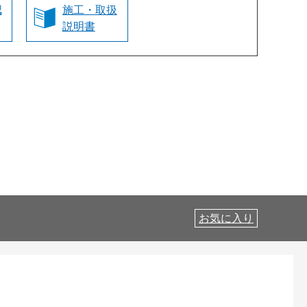
認
施工・取扱
説明書
お気に入り