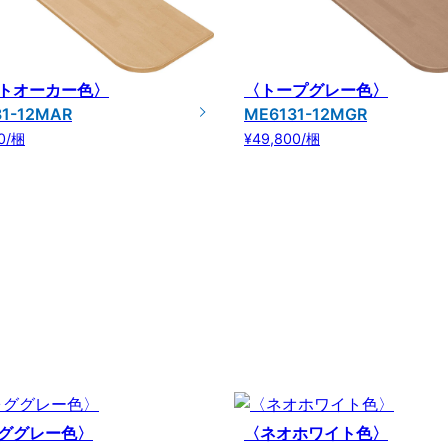
トオーカー色〉
〈トープグレー色〉
31-12MAR
ME6131-12MGR
0/梱
¥49,800/梱
ググレー色〉
〈ネオホワイト色〉