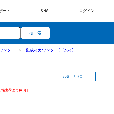
ポート
SNS
ログ
イン
検索
ウンター
集成材カウンター(ゴム材)
お気に入り
工場出荷まで約8日