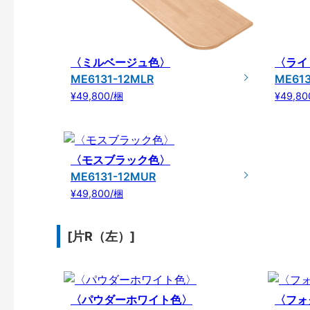
〈ミルベージュ色〉
〈ライ
ME6131-12MLR
ME61
¥49,800/梱
¥49,80
〈モスブラック色〉
ME6131-12MUR
¥49,800/梱
[片R（左）]
〈パウダーホワイト色〉
〈フォ