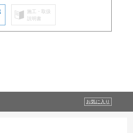
認
施工・取扱
説明書
お気に入り