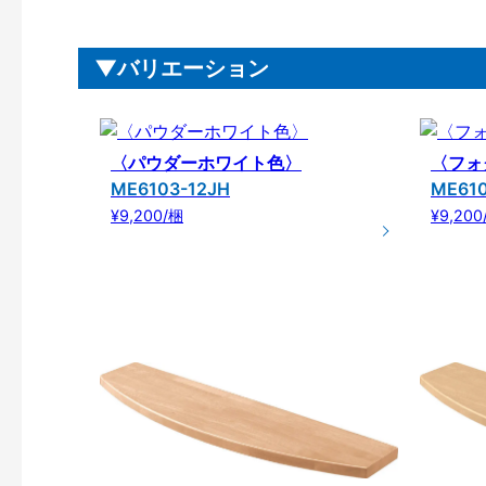
バリエーション
〈パウダーホワイト色〉
〈フォ
ME6103-12JH
ME61
¥9,200/梱
¥9,200