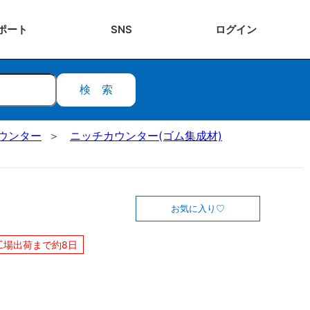
ポート
SNS
ログ
イン
検索
ウンター
ニッチカウンター(ゴム集成材)
お気に入り
工場出荷まで約8日