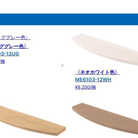
ググレー色〉
03-12UG
/梱
〈ネオホワイト色〉
ME6103-12WH
¥9,200/梱