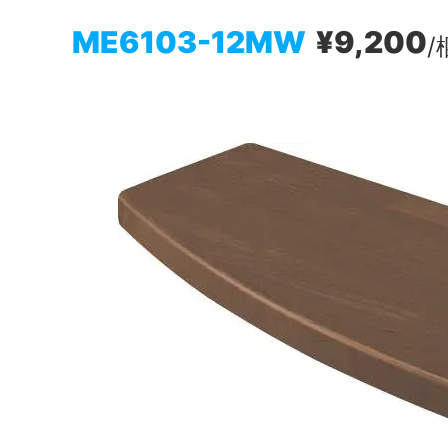
ME6103-12MW
¥9,200
/