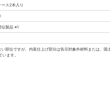
ケース2本入り
り
位製品 ※1
けない部位ですが、内装仕上げ部分は告示対象外材料または、国
れています。