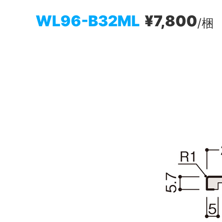
WL96-B32ML
¥7,800
/梱