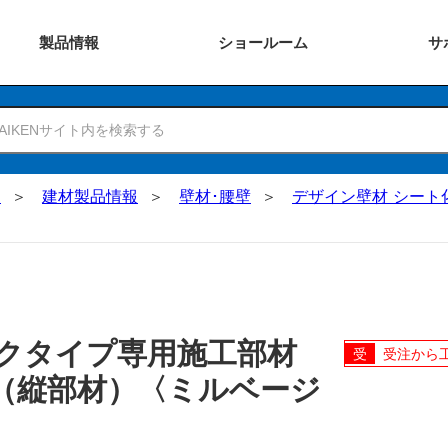
製品
情報
ショー
ルーム
サ
N
建材製品情報
壁材･腰壁
デザイン壁材 シート
ックタイプ専用施工部材
受注から
（縦部材）〈ミルベージ