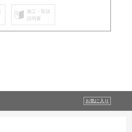
認
施工・取扱
説明書
お気に入り