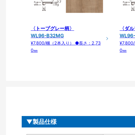
〈トープグレー柄〉
〈ダル
WL96-B32MG
WL96
¥7,800/梱（2本入り） ●長さ：2,73
¥7,80
0㎜
0㎜
製品仕様