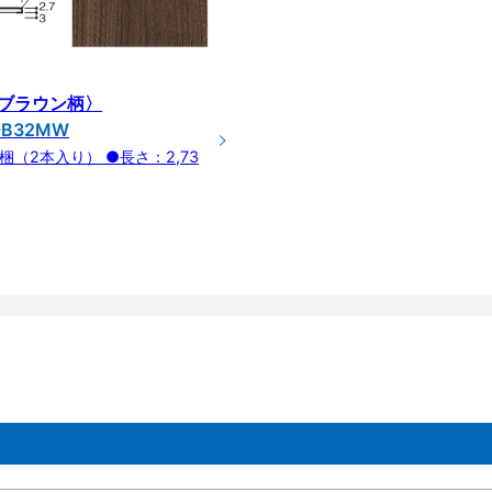
ブラウン柄〉
-B32MW
0/梱（2本入り） ●長さ：2,73