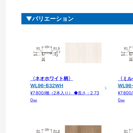
バリエーション
〈ネオホワイト柄〉
〈ミル
WL96-B32WH
WL96
¥7,800/梱（2本入り） ●長さ：2,73
¥7,80
0㎜
0㎜