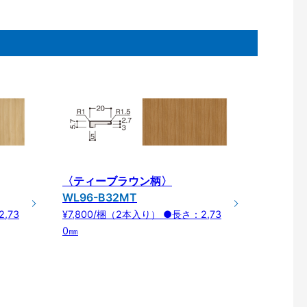
〈ティーブラウン柄〉
WL96-B32MT
,73
¥7,800/梱（2本入り） ●長さ：2,73
0㎜