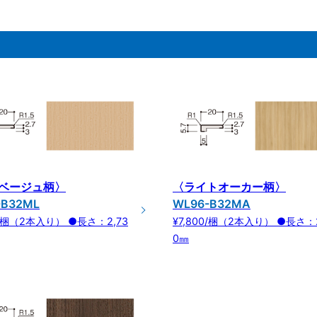
ベージュ柄〉
〈ライトオーカー柄〉
-B32ML
WL96-B32MA
0/梱（2本入り） ●長さ：2,73
¥7,800/梱（2本入り） ●長さ：2
0㎜