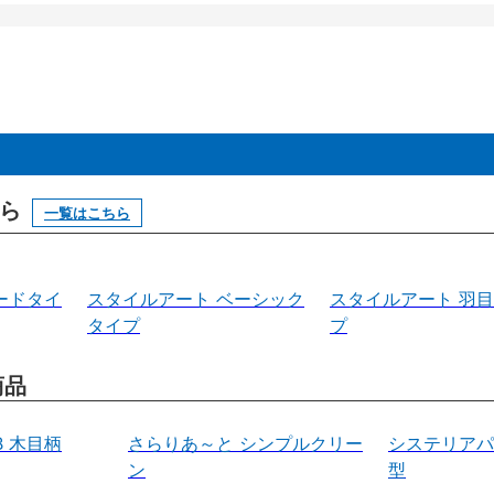
ら
一覧はこちら
ードタイ
スタイルアート ベーシック
スタイルアート 羽
タイプ
プ
商品
B 木目柄
さらりあ～と シンプルクリー
システリアパネ
ン
型