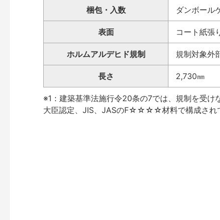
梱包・入数
ダンボール
表面
コート紙張
ホルムアルデヒド規制
規制対象外部
長さ
2,730㎜
※1：建築基準法施行令20条の7では、規制を受
大臣認定、JIS、JASのF☆☆☆☆材料で構成さ