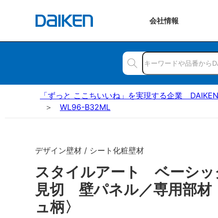
会社
情報
「ずっと ここちいいね」を実現する企業 DAIKE
WL96-B32ML
デザイン壁材 / シート化粧壁材
スタイルアート ベーシ
見切 壁パネル／専用部材
ュ柄〉