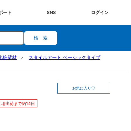
ポート
SNS
ログ
イン
検索
化粧壁材
スタイルアート ベーシックタイプ
お気に入り
工場出荷まで約14日