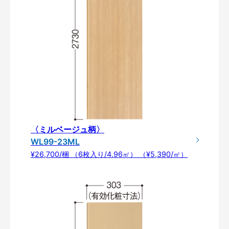
〈ミルベージュ柄〉
WL99-23ML
¥26,700/梱 （6枚入り/4.96㎡） （¥5,390/㎡）