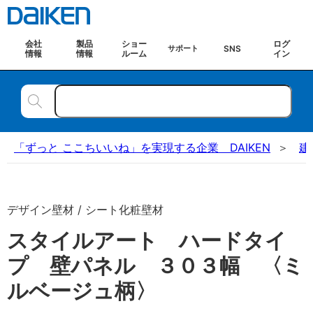
会社
製品
ショー
ログ
SNS
サポート
情報
情報
ルーム
イン
「ずっと ここちいいね」を実現する企業 DAIKEN
建
デザイン壁材 / シート化粧壁材
スタイルアート ハードタイ
プ 壁パネル ３０３幅 〈ミ
ルベージュ柄〉