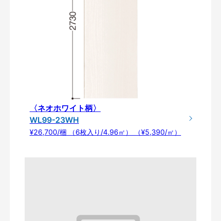
〈ネオホワイト柄〉
WL99-23WH
¥26,700/梱 （6枚入り/4.96㎡） （¥5,390/㎡）