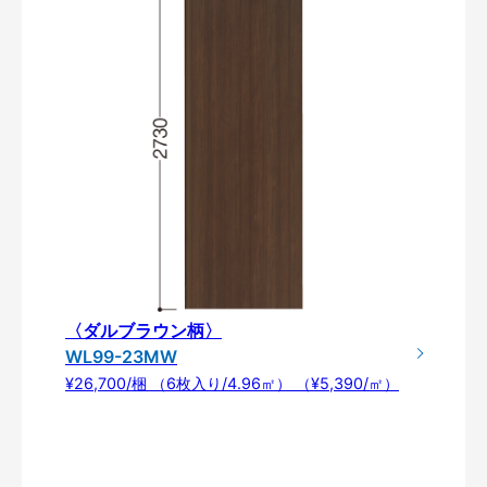
〈ダルブラウン柄〉
WL99-23MW
¥26,700/梱 （6枚入り/4.96㎡） （¥5,390/㎡）