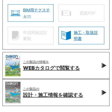
BIM用テクスチ
図面PDF
ャー
申請関係認定
施工・取扱説
書類
明書
この製品の情報を
WEBカタログで
閲覧する
この製品の
設計・施工情報を
確認する