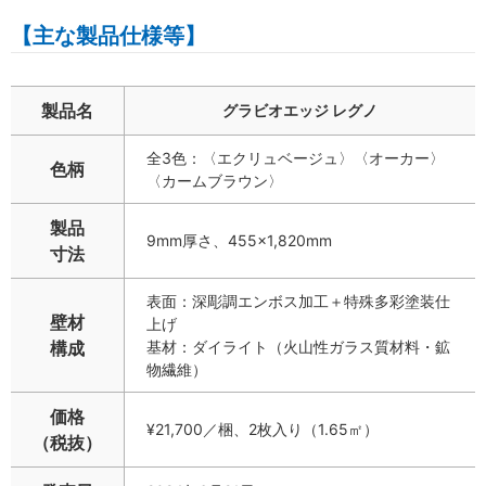
【主な製品仕様等】
製品名
グラビオエッジ レグノ
全3色：〈エクリュベージュ〉〈オーカー〉
色柄
〈カームブラウン〉
製品
9mm厚さ、455×1,820mm
寸法
表面：深彫調エンボス加工＋特殊多彩塗装仕
壁材
上げ
構成
基材：ダイライト（火山性ガラス質材料・鉱
物繊維）
価格
¥21,700／梱、2枚入り（1.65㎡）
（税抜）