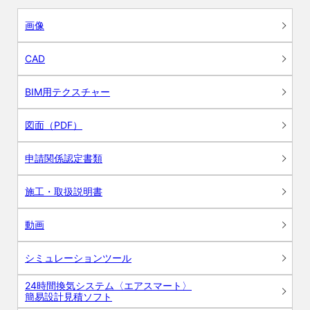
画像
CAD
BIM用テクスチャー
図面（PDF）
申請関係認定書類
施工・取扱説明書
動画
シミュレーションツール
24時間換気システム〈エアスマート〉
簡易設計見積ソフト