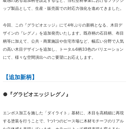
級感のある追加柄を設定するなど、当社壁材事業におけるフラグシ
ップ製品として、生産・販売面での対応力強化を進めてきました。
今回、この『グラビオエッジ』にて4年ぶりの新柄となる、木目デ
ザインの『レグノ』を追加発売いたします。既存柄の石目柄、布目
柄等に加えて、公共・商業施設や住宅市場など、幅広い分野で人気
の高い木目デザインを追加し、トータル6柄33色のバリエーション
にて、様々な空間演出へのご要望にお応えします。
【追加新柄】
●『グラビオエッジ レグノ』
エンボス加工を施した「ダイライト」基材に、木目を高精細に再現
する塗装を行うことで、1つ1つのピース毎に木材モチーフのリアル
な立体感を表現しています。カラーによって模様表現を変えるな