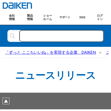
会社
製品
ショー
ログ
SNS
サポート
情報
情報
ルーム
イン
「ずっと ここちいいね」を実現する企業 DAIKEN
ニ
ニュースリリース