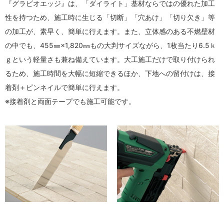
『グラビオエッジ』は、「ダイライト」基材ならではの優れた加工
性を持つため、施工時に生じる「切断」「穴あけ」「切り欠き」等
の加工が、素早く、簡単に行えます。また、立体感のある不燃壁材
の中でも、455㎜×1,820㎜もの大判サイズながら、1枚当たり6.5ｋ
ｇという軽量さも兼ね備えています。大工施工だけで取り付けられ
るため、施工時間を大幅に短縮できるほか、下地への留付けは、接
着剤＋ピンネイルで簡単に行えます。
※接着剤と両面テープでも施工可能です。