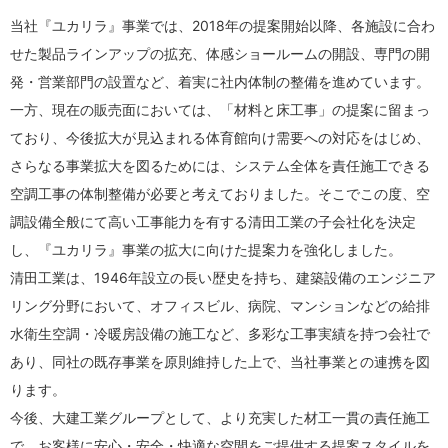
当社『ユカリラ』事業では、2018年の提案開始以降、各施設に合わ
せた製品ラインアップの拡充、体感ショールームの開設、専門の開
発・営業部門の設置など、着実に社内体制の整備を進めています。
一方、現在の販売面においては、「材料と床工事」の提案に留まっ
ており、今後拡大が見込まれる体育館向け需要への対応をはじめ、
さらなる事業拡大を図るためには、システム全体を責任施工できる
空調工事の体制整備が必要と考えておりました。そこでこの度、空
調設備全般にて高い工事能力を有する清田工業の子会社化を決定
し、『ユカリラ』事業の拡大に向けた提案力を強化しました。
清田工業は、1946年設立の長い歴史を持ち、建築設備のエンジニア
リング分野において、オフィスビル、病院、マンションなどの給排
水衛生空調・冷暖房設備の施工など、多彩な工事実績を持つ会社で
あり、同社の既存事業を原則維持した上で、当社事業との連携を図
ります。
今後、大建工業グループとして、より充実した材工一貫の責任施工
で、お客様に安心・安全・快適な空間をご提供する提案スタイルを