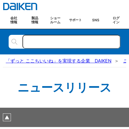
会社
製品
ショー
ログ
SNS
サポート
情報
情報
ルーム
イン
「ずっと ここちいいね」を実現する企業 DAIKEN
ニ
ニュースリリース