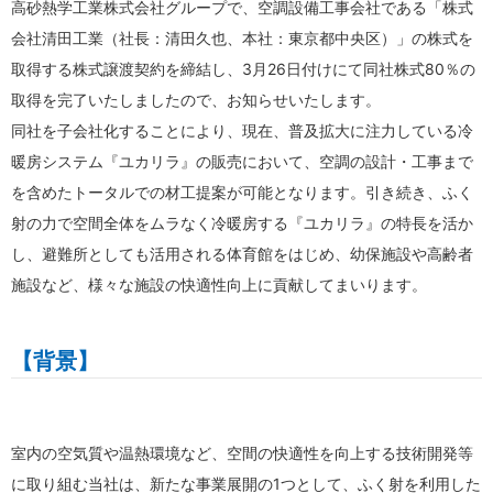
高砂熱学工業株式会社グループで、空調設備工事会社である「株式
会社清田工業（社長：清田久也、本社：東京都中央区）」の株式を
取得する株式譲渡契約を締結し、3月26日付けにて同社株式80％の
取得を完了いたしましたので、お知らせいたします。
同社を子会社化することにより、現在、普及拡大に注力している冷
暖房システム『ユカリラ』の販売において、空調の設計・工事まで
を含めたトータルでの材工提案が可能となります。引き続き、ふく
射の力で空間全体をムラなく冷暖房する『ユカリラ』の特長を活か
し、避難所としても活用される体育館をはじめ、幼保施設や高齢者
施設など、様々な施設の快適性向上に貢献してまいります。
【背景】
室内の空気質や温熱環境など、空間の快適性を向上する技術開発等
に取り組む当社は、新たな事業展開の1つとして、ふく射を利用した