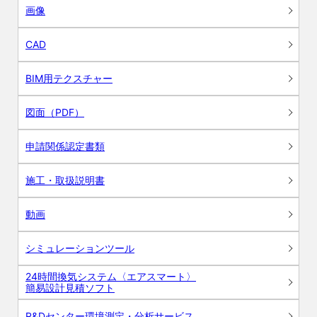
画像
CAD
BIM用テクスチャー
図面（PDF）
申請関係認定書類
施工・取扱説明書
動画
シミュレーションツール
24時間換気システム〈エアスマート〉
簡易設計見積ソフト
R&Dセンター環境測定・分析サービス