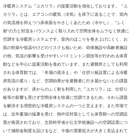
冷暖房システム『ユカリラ』の提案活動を強化しております。『ユ
カリラ』とは、エアコンの暖気（冷気）を床下に送ることで、室内
の気流感を抑えつつ床表面をやさしくあたため（冷やし）、“ふく
射”の力と対流をバランスよく取り入れて空間全体をムラなく快適に
空調する冷暖房システムです。室内のほこりを巻き上げにくく、お
肌の乾燥や低温やけどのリスクも低いため、幼保施設や高齢者施設
の他、気流の影響を受けやすいバドミントン競技等が行われる体育
館などを中心に提案活動を進めています。また避難所としても利用
される体育館では、「冬場の底冷え」や「仕切り板設置による冷暖
房気流の遮り」など、空調効果が全避難者に行き届かないとの課題
がありますが、床からのふく射を利用した『ユカリラ』は、仕切り
板等の影響も受けず空間全体を快適に空調できるため、それら課題
を解決する理想的な冷暖房システムの一つと言えます。また市場で
は、近年夏場の猛暑を受け、熱中症対策としても体育館への空調設
置が推奨されており、文部科学省が公立学校施設への空調設置につ
いて補助金制度を設けるなど、今後の需要拡大が大きく見込まれて