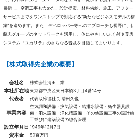
目指し、空調工事も含めた、設計提案、材料供給、施工、アフター
サービスまでをワンストップで対応する“新たなビジネスモデルの構
築”を進めます。また、デベロッパー等へのアプローチも視野に、伊
藤忠グループのネットワークも活用し、体にやさしいふく射冷暖房
システム『ユカリラ』のさらなる普及を目指してまいります。
【株式取得先企業の概要】
会社名
株式会社清田工業
本社所在地
東京都中央区東日本橋3丁目4番14号
代表者
代表取締役社長 清田久也
空気調和設備・換気設備・給排水設備・衛生器具設
事業内容
備・消火設備・浄化槽設備・その他設備工事の設計施
工並びに建築設備の総合管理
設立年月日
1946年12月7日
資本金
50百万円