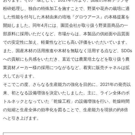
粉砕処理し、独自の特殊加工を施すことで、野菜や花卉の栽培に適
した性能を付与した木材由来の培地『グロウアース』の本格提案を
開始しました。同年4月には、園芸会社が取り扱う野菜苗商品の一
部原料に採用いただくなど、市場からは、本製品の供給面や品質面
での安定性に加え、軽量性などにも高い評価をいただいています。
また、国産木材の活用推進や木材を無駄なく活用する点など、SDGs
への貢献にも共感をいただき、直近では農業培土などを取り扱う農
業資材メーカー様の採用につながるなど、着実に販売チャネルは拡
大しております。
そこでこの度、さらなる生産能力の強化を目的に、2021年の発売以
来、初となる設備増強を決定いたしました。主に、ライン全体のボ
トルネックとなっていた「乾燥工程」の設備増強を行い、乾燥時間
の短縮と生産全体の効率化を図ることで、生産能力を現状の約8倍
へと引き上げます。