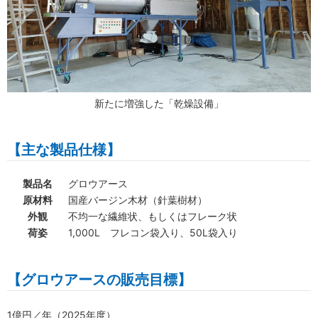
新たに増強した「乾燥設備」
【主な製品仕様】
製品名
グロウアース
原材料
国産バージン木材（針葉樹材）
外観
不均一な繊維状、もしくはフレーク状
荷姿
1,000L フレコン袋入り、50L袋入り
【グロウアースの販売目標】
1億円／年（2025年度）