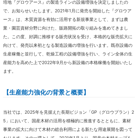
培地『グロウアース』の製造ラインの設備増強を決定しましたの
で、お知らせいたします。2021年1月に発売を開始した『グロウア
ース』は、木質資源を有効に活用する新規事業として、まずは農
業・園芸資材分野に向けた、販路開拓の取り組みを進めてきまし
た。この度、好調に推移する販売状況を受け、本格的な販売拡大に
向けて、発売以来初となる製造設備の増強を行います。既存設備の
生産稼働と並行して、乾燥工程の設備増強を行い、ライン全体の生
産能力を高めた上で2022年9月から新設備の本格稼働を開始いたし
ます。
【生産能力強化の背景と概要】
当社では、2025年を見据えた長期ビジョン「GP（グロウプラン）2
5」において、国産木材の活用を積極的に推進するとともに、素材
事業の拡大に向けて木材の総合利用による新たな用途展開を図って
おります。その一環として、2021年1月より、国産の木材チップを