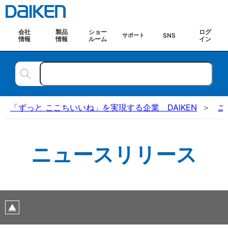
会社
製品
ショー
ログ
SNS
サポート
情報
情報
ルーム
イン
「ずっと ここちいいね」を実現する企業 DAIKEN
ニ
ニュースリリース