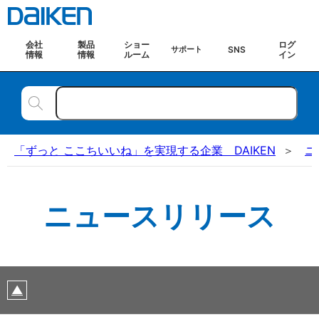
会社
製品
ショー
ログ
SNS
サポート
情報
情報
ルーム
イン
「ずっと ここちいいね」を実現する企業 DAIKEN
ニ
ニュースリリース