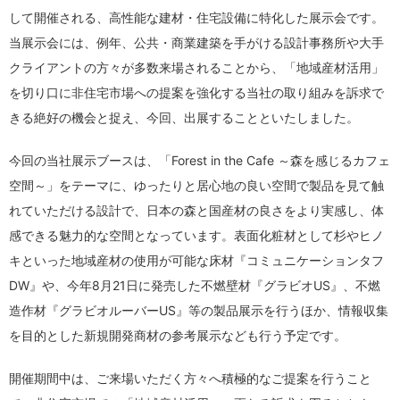
して開催される、高性能な建材・住宅設備に特化した展示会です。
当展示会には、例年、公共・商業建築を手がける設計事務所や大手
クライアントの方々が多数来場されることから、「地域産材活用」
を切り口に非住宅市場への提案を強化する当社の取り組みを訴求で
きる絶好の機会と捉え、今回、出展することといたしました。
今回の当社展示ブースは、「Forest in the Cafe ～森を感じるカフェ
空間～」をテーマに、ゆったりと居心地の良い空間で製品を見て触
れていただける設計で、日本の森と国産材の良さをより実感し、体
感できる魅力的な空間となっています。表面化粧材として杉やヒノ
キといった地域産材の使用が可能な床材『コミュニケーションタフ
DW』や、今年8月21日に発売した不燃壁材『グラビオUS』、不燃
造作材『グラビオルーバーUS』等の製品展示を行うほか、情報収集
を目的とした新規開発商材の参考展示なども行う予定です。
開催期間中は、ご来場いただく方々へ積極的なご提案を行うこと