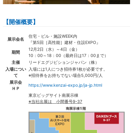
【開催概要】
住宅・ビル・施設WEEK内
展示会名
『第5回［高性能］建材・住設EXPO』
12月2日（水）～4日（金）
期間
10：00～18：00（最終日は17：00まで）
主催
リードエグジビションジャパン（株）
入場につい
入場には1人につき招待券1枚が必要です。
て
※招待券をお持ちでない場合5,000円/人
展示会
https://www.kenzai-expo.jp/ja-jp.html
ＨＰ
東京ビッグサイト南展示棟
※当社出展は 小間番号9-37