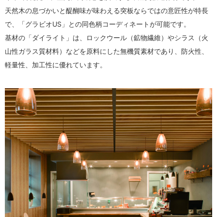
天然木の息づかいと醍醐味が味わえる突板ならではの意匠性が特長
で、「グラビオUS」との同色柄コーディネートが可能です。
基材の「ダイライト」は、ロックウール（鉱物繊維）やシラス（火
山性ガラス質材料）などを原料にした無機質素材であり、防火性、
軽量性、加工性に優れています。