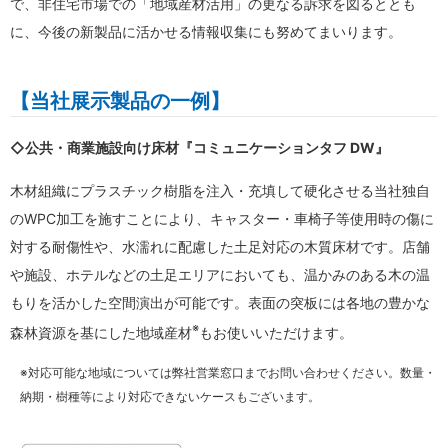
で、非住宅市場での「地域産材活用」の更なる訴求を図るととも
に、今後の新製品に活かせる情報収集にも努めてまいります。
【当社展示製品の一例】
◇公共・商業施設向け床材『コミュニケーションタフ DW』
木材組織にプラスチック樹脂を注入・充填して硬化させる当社独自
のWPC加工を施すことにより、キャスター・車椅子等使用時の傷に
対する耐傷性や、水濡れに配慮した土足対応の木質床材です。店舗
や施設、ホテルなどの土足エリアにおいても、温かみのある木の温
もりを活かした空間演出が可能です。表面の突板には各地の豊かな
※
森林資源を基にした地域産材
もお使いいただけます。
※対応可能な地域については弊社営業窓口までお問い合わせください。数量・
納期・樹種等により対応できないケースもございます。