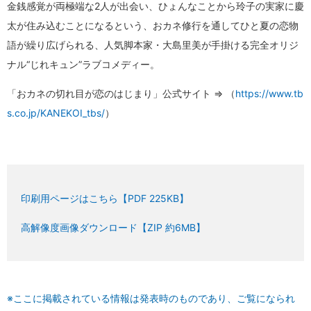
⾦銭感覚が両極端な2人が出会い、ひょんなことから玲子の実家に慶
太が住み込むことになるという、おカネ修⾏を通してひと夏の恋物
語が繰り広げられる、人気脚本家・大島里美が手掛ける完全オリジ
ナル“じれキュン”ラブコメディー。
「おカネの切れ目が恋のはじまり」公式サイト ⇒ （
https://www.tb
s.co.jp/KANEKOI_tbs/
）
印刷用ページはこちら【PDF 225KB】
高解像度画像ダウンロード【ZIP 約6MB】
※ここに掲載されている情報は発表時のものであり、ご覧になられ