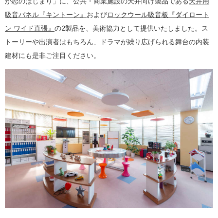
が恋のはじまり」に、公共・商業施設の天井向け製品である
天井用
吸音パネル『キントーン』
および
ロックウール吸音板『ダイロート
ン ワイド直張』
の2製品を、美術協力として提供いたしました。ス
トーリーや出演者はもちろん、ドラマが繰り広げられる舞台の内装
建材にも是非ご注目ください。