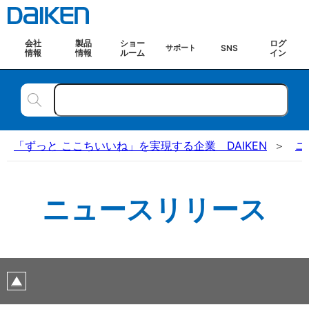
会社
製品
ショー
ログ
SNS
サポート
情報
情報
ルーム
イン
「ずっと ここちいいね」を実現する企業 DAIKEN
ニ
ニュースリリース