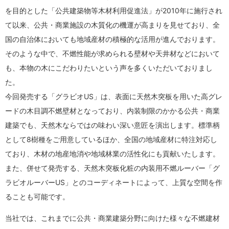
を目的とした「公共建築物等木材利用促進法」が2010年に施行され
て以来、公共・商業施設の木質化の機運が高まりを見せており、全
国の自治体においても地域産材の積極的な活用が進んでおります。
そのような中で、不燃性能が求められる壁材や天井材などにおいて
も、本物の木にこだわりたいという声を多くいただいておりまし
た。
今回発売する「グラビオUS」は、表面に天然木突板を用いた高グレ
ードの木目調不燃壁材となっており、内装制限のかかる公共・商業
建築でも、天然木ならではの味わい深い意匠を演出します。標準柄
として8樹種をご用意しているほか、全国の地域産材に特注対応し
ており、木材の地産地消や地域林業の活性化にも貢献いたします。
また、併せて発売する、天然木突板化粧の内装用不燃ルーバー「グ
ラビオルーバーUS」とのコーディネートによって、上質な空間を作
ることも可能です。
当社では、これまでに公共・商業建築分野に向けた様々な不燃建材