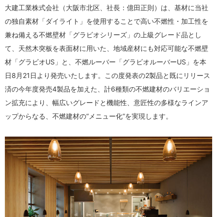
大建工業株式会社（大阪市北区、社長：億田正則）は、基材に当社
の独自素材「ダイライト」を使用することで高い不燃性・加工性を
兼ね備える不燃壁材「グラビオシリーズ」の上級グレード品とし
て、天然木突板を表面材に用いた、地域産材にも対応可能な不燃壁
材「グラビオUS」と、不燃ルーバー「グラビオルーバーUS」を本
日8月21日より発売いたします。この度発表の2製品と既にリリース
済の今年度発売4製品を加えた、計6種類の不燃建材のバリエーショ
ン拡充により、幅広いグレードと機能性、意匠性の多様なラインア
ップからなる、不燃建材の“メニュー化”を実現します。