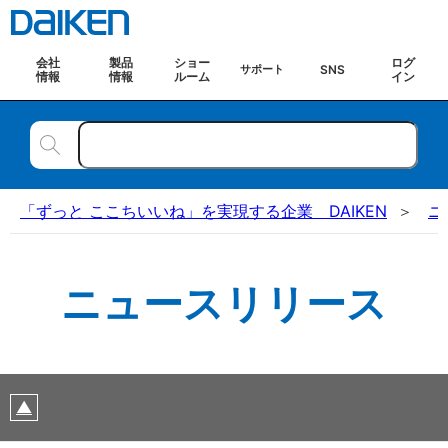
会社
製品
ショー
ログ
SNS
サポート
情報
情報
ルーム
イン
「ずっと ここちいいね」を実現する企業 DAIKEN
ニ
ニュースリリース