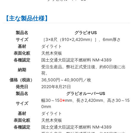
【主な製品仕様】
製品名
グラビオUS
サイズ
［3×8尺（910×2,420mm）］、6mm厚さ
基材
ダイライト
表面化粧
天然木突板
各種認定
国土交通大臣認定不燃材料 NM-4389
受注生産品。弊社正式受注後、約60日後に出
納期
荷。
価格（税抜）
36,500円～40,900円／枚
発売日
2020年8月21日
製品名
グラビオルーバーUS
幅30～15
0※
mm、長さ2,420mm、高さ30～15
サイズ
0mm
基材
ダイライト
表面化粧
天然木突板
各種認定
国土交通大臣認定不燃材料 NM-4389