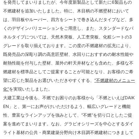
を発売してまいりましたが、今年度新製品として新たに6製品もの
不燃建材を追加いたしました。特に、木目柄の不燃壁材において
は、羽目板やルーバー、四方をシートで巻き込んだタイプなど、多
くのデザインバリエーションをご用意し、また、スタンダードなパ
ネルタイプについては、天然木突板、人工杢突板、化粧シートの3
グレードを取り揃えております。この度の不燃建材の拡充により、
既発売品の深彫り調の高意匠壁材、水回りにおすすめの耐水性能や
耐熱性能を付与した壁材、屋外の軒天井材なども含めた、多様な不
燃建材を標準品としてご提案することが可能となり、お客様のご希
望に応じた製品をお選びいただきやすくする、
“不燃建材のメニュー
化”
を実現いたしました。
大建工業は今後も、不燃でお困りのお客様から「不燃といえばDAIK
EN」と、第一にお声がけいただけるよう、幅広いグレードと機能
性、豊富なラインアップを強みとして、“不燃”を切り口としたご提
案を進めてまいります。なお、グラビオシリーズを中心とするダイ
ライト基材の公共・商業建築分野向け木目調不燃建材につきまして