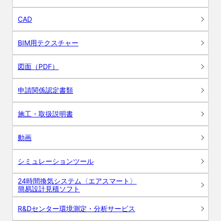
CAD
BIM用テクスチャー
図面（PDF）
申請関係認定書類
施工・取扱説明書
動画
シミュレーションツール
24時間換気システム〈エアスマート〉
簡易設計見積ソフト
R&Dセンター環境測定・分析サービス