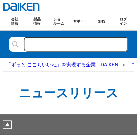
会社
製品
ショー
ログ
SNS
サポート
情報
情報
ルーム
イン
「ずっと ここちいいね」を実現する企業 DAIKEN
ニ
ニュースリリース