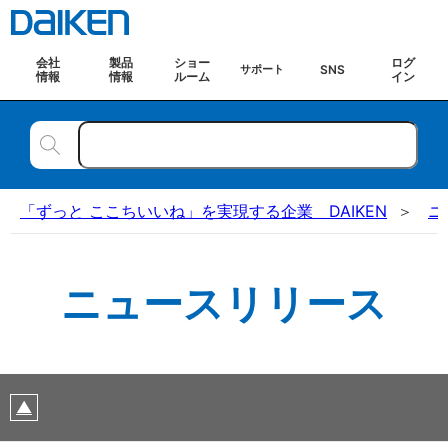
会社
製品
ショー
ログ
SNS
サポート
情報
情報
ルーム
イン
「ずっと ここちいいね」を実現する企業 DAIKEN
ニ
ニュースリリース