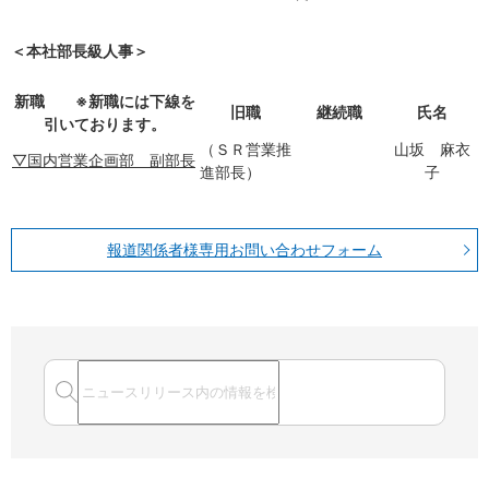
＜本社部長級人事＞
新職 ※新職には下線を
旧職
継続職
氏名
引いております。
（ＳＲ営業推
山坂 麻衣
▽国内営業企画部 副部長
進部長）
子
報道関係者様専用お問い合わせフォーム