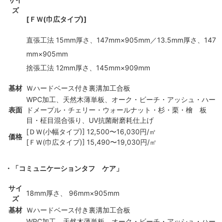
ズ
[ＦＷ(巾広タイプ)]
直張工法 15mm厚さ、147mm×905mm／13.5mm厚さ、147
mm×905mm
捨張工法 12mm厚さ、145mm×909mm
基材
Ｗハードベース付き裏溝加工合板
WPC加工、天然木薄単板、オーク・ビーチ・アッシュ・ハー
表面
ドメープル・チェリー・ウォールナット・杉・栗・檜 板
目・柾目混合張り、UV抗菌耐磨耗仕上げ
[ＤＷ(小幅タイプ)] 12,500〜16,030円/㎡
価格
[ＦＷ(巾広タイプ)] 15,490〜19,030円/㎡
・「コミュニケーションタフ ケア」
サイ
18mm厚さ、 96mm×905mm
ズ
基材
Ｗハードベース付き裏溝加工合板
WPC加工、天然木薄単板、オーク・ビーチ・アッシュ・ハー