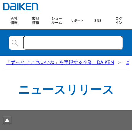
会社
製品
ショー
ログ
SNS
サポート
情報
情報
ルーム
イン
「ずっと ここちいいね」を実現する企業 DAIKEN
ニ
ニュースリリース