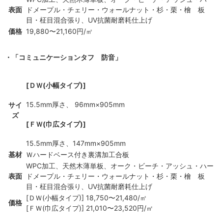
表面
ドメープル・チェリー・ウォールナット・杉・栗・檜 板
目・柾目混合張り、UV抗菌耐磨耗仕上げ
価格
19,880〜21,160円/㎡
・「コミュニケーションタフ 防音」
[ＤＷ(小幅タイプ)]
15.5mm厚さ、 96mm×905mm
サイ
ズ
[ＦＷ(巾広タイプ)]
15.5mm厚さ、147mm×905mm
基材
Ｗハードベース付き裏溝加工合板
WPC加工、天然木薄単板、オーク・ビーチ・アッシュ・ハー
表面
ドメープル・チェリー・ウォールナット・杉・栗・檜 板
目・柾目混合張り、UV抗菌耐磨耗仕上げ
[ＤＷ(小幅タイプ)] 18,750〜21,480/㎡
価格
[ＦＷ(巾広タイプ)] 21,010〜23,520円/㎡