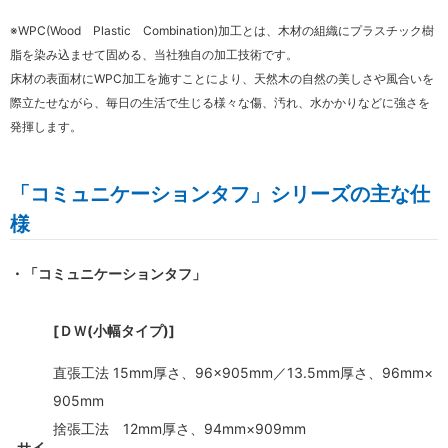
※WPC(Wood Plastic Combination)加工とは、木材の組織にプラスチック樹
脂を染み込ませて固める、当社独自の加工技術です。
床材の表面材にWPC加工を施すことにより、天然木の自然の美しさや風合いを
際立たせながら、毎日の生活で生じる様々な傷、汚れ、水かかりなどに強さを
発揮します。
「コミュニケーションタフ」シリーズの主な仕
様
・「コミュニケーションタフ」
[ＤＷ(小幅タイプ)]
直張工法 15mm厚さ、96×905mm／13.5mm厚さ、96mm×
905mm
捨張工法 12mm厚さ、94mm×909mm
サイ