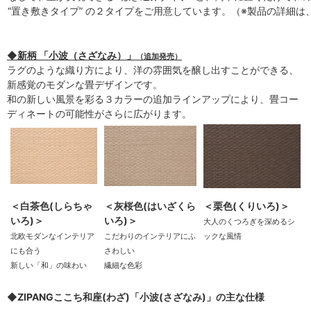
“置き敷きタイプ” の２タイプをご用意しています。（※製品の詳細
◆新柄 「小波（さざなみ）」
（追加発売）
ラグのような織り方により、洋の雰囲気を醸し出すことができる、
新感覚のモダンな畳デザインです。
和の新しい風景を彩る３カラーの追加ラインアップにより、畳コー
ディネートの可能性がさらに広がります。
＜白茶色(しらちゃ
＜灰桜色(はいざくら
＜栗色(くりいろ)＞
いろ)＞
いろ)＞
大人のくつろぎを深めるシ
北欧モダンなインテリア
こだわりのインテリアにふ
ックな風情
にも合う
さわしい
新しい「和」の味わい
繊細な色彩
◆ZIPANGここち和座(わざ)「小波(さざなみ)」の主な仕様