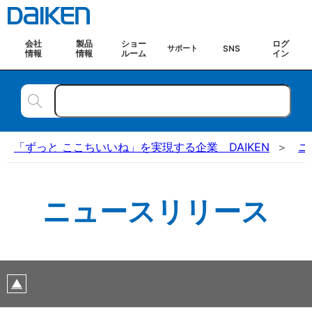
会社
製品
ショー
ログ
SNS
サポート
情報
情報
ルーム
イン
「ずっと ここちいいね」を実現する企業 DAIKEN
ニ
ニュースリリース