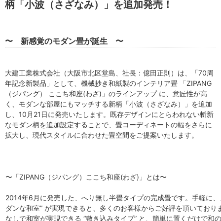
柄「小波（さざなみ）」を追加発売！
〜 新感覚のモダン畳が誕生 〜
大建工業株式会社（大阪市北区堂島、社長：億田正則）は、「70周
年記念新製品」として、機械抄き和紙製のインテリア畳 「ZIPANG
（ジパング） ここち和座(わざ)」のラインアップ に、意匠性が高
く、モダンな部屋にもマッチする新柄「小波（さざなみ）」を追加
し、10月21日に発売いたします。既存デザインにとらわれない斬新
なモダン柄を追加設定することで、畳コーディネートの幅をさらに
拡大し、現代スタイルに合わせた畳空間をご提案いたします。
〜「ZIPANG（ジパング）ここち和座(わざ)」とは〜
2014年6月に発売した、へり無し半畳タイプの完成畳です。手軽に、
ダンな和室” が実現できると、多くのお客様からご好評を頂いており
なしで和室が実現できる “敷き込みタイプ” と、簡単に置くだけで和