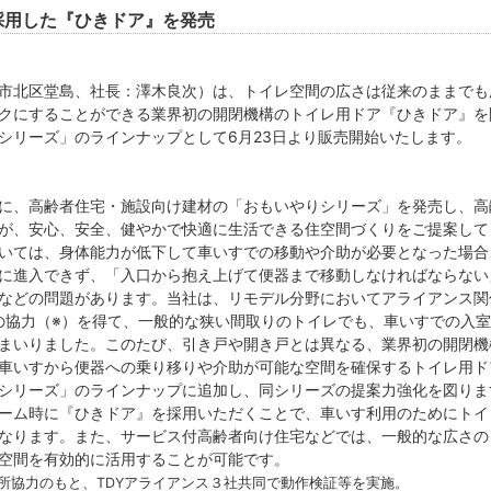
採用した『ひきドア』を発売
市北区堂島、社長：澤木良次）は、トイレ空間の広さは従来のままでも
クにすることができる業界初の開閉機構のトイレ用ドア『ひきドア』を
シリーズ」のラインナップとして6月23日より販売開始いたします。
に、高齢者住宅・施設向け建材の「おもいやりシリーズ」を発売し、高
が、安心、安全、健やかで快適に生活できる住空間づくりをご提案して
いては、身体能力が低下して車いすでの移動や介助が必要となった場合
に進入できず、「入口から抱え上げて便器まで移動しなければならない
などの問題があります。当社は、リモデル分野においてアライアンス関係
会社の協力（※）を得て、一般的な狭い間取りのトイレでも、車いすでの入
まいりました。このたび、引き戸や開き戸とは異なる、業界初の開閉機
車いすから便器への乗り移りや介助が可能な空間を確保するトイレ用ド
シリーズ」のラインナップに追加し、同シリーズの提案力強化を図りま
ーム時に『ひきドア』を採用いただくことで、車いす利用のためにトイ
なります。また、サービス付高齢者向け住宅などでは、一般的な広さの
空間を有効的に活用することが可能です。
究所協力のもと、TDYアライアンス３社共同で動作検証等を実施。