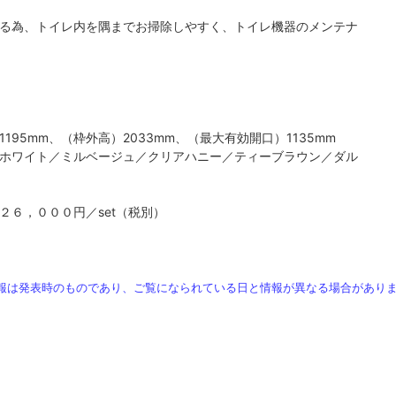
る為、トイレ内を隅までお掃除しやすく、トイレ機器のメンテナ
195mm、（枠外高）2033mm、（最大有効開口）1135mm
ホワイト／ミルベージュ／クリアハニー／ティーブラウン／ダル
２６，０００円／set（税別）
報は発表時のものであり、ご覧になられている日と情報が異なる場合があり