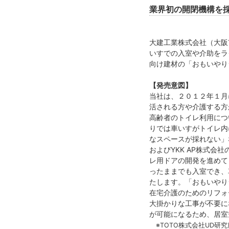
業界初の開閉機構を
大建工業株式会社（大阪
いすでの入室や介助をラ
向け建材の「おもいやり
【発売意図】
当社は、２０１２年１月
活される方や介護する方
高齢者のトイレ利用につ
りでは車いすがトイレ内
なスペースが採れない」
およびYKK AP株式
レ用ドアの開発を進めて
ったままでも入室でき、
たします。「おもいやり
在宅介護のためのリフォ
大掛かりな工事が不要に
が可能になるため、居室
※TOTO株式会社UD研