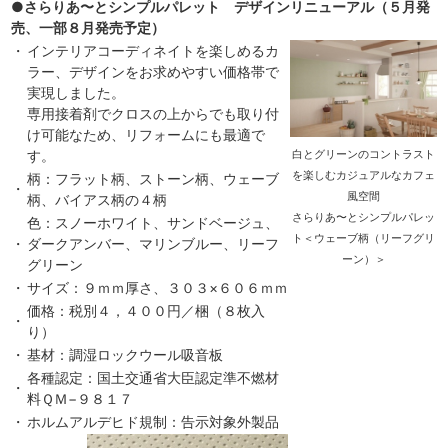
●さらりあ〜とシンプルパレット デザインリニューアル（５月発
売、一部８月発売予定）
・
インテリアコーディネイトを楽しめるカ
ラー、デザインをお求めやすい価格帯で
実現しました。
専用接着剤でクロスの上からでも取り付
け可能なため、リフォームにも最適で
す。
白とグリーンのコントラスト
を楽しむカジュアルなカフェ
柄：フラット柄、ストーン柄、ウェーブ
・
風空間
柄、バイアス柄の４柄
さらりあ〜とシンプルパレッ
色：スノーホワイト、サンドベージュ、
ト＜ウェーブ柄（リーフグリ
・
ダークアンバー、マリンブルー、リーフ
ーン）＞
グリーン
・
サイズ：９ｍｍ厚さ、３０３×６０６ｍｍ
価格：税別４，４００円／梱（８枚入
・
り）
・
基材：調湿ロックウール吸音板
各種認定：国土交通省大臣認定準不燃材
・
料ＱＭ−９８１７
・
ホルムアルデヒド規制：告示対象外製品