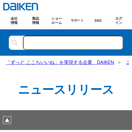
会社
製品
ショー
ログ
SNS
サポート
情報
情報
ルーム
イン
「ずっと ここちいいね」を実現する企業 DAIKEN
ニ
ニュースリリース