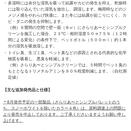
・
多湿時には余分な湿気を吸って結露やカビの発生を抑え、乾燥時
には取り込んでいた湿気を放出し、調湿します。梅雨時などのジ
メジメ感をやわらげ快適に、また冬には結露が起こりにくく、カ
ビ・ダニの発生を抑制します。
（例）６畳間の空間で壁一面（８㎡）にさらりあ〜とシンプルク
リーンを施工した場合、２３℃・相対湿度５０→７５％（１２時
間による変化）の条件下で、ペットボトル（５００ｍｌ）約１本
分の湿気を吸放湿します。
・
トイレ臭、生ゴミ臭、ペット臭などの原因とされる代表的な化学
物質を吸着し、悪臭を軽減します。
（例）さらりあ〜とシンプルクリーンでは、５時間でペット臭の
もととなるトリメチルアミンを９０％程度削減します。（自社測
定値）
【主な追加発売品と仕様】
＊8月発売予定の一部製品（さらりあ〜とシンプルパレットのう
ち、スノーホワイトを除いたカラー４色）は、原料調達上の問題に
より発売を中止しております。ご了承くださいますようお願い申し
上げます。