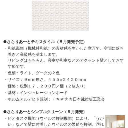
●さらりあ〜とテキスタイル（８月発売予定）
・
和紙織物（機械抄和紙）の素材感を生かした意匠で、空間に落ち
着きと高級感を演出します。
リビングはもちろん、寝室や和室などのアクセント壁としておす
すめです。
・
色柄：ライト、ダークの２色
・
サイズ：９ｍｍ厚さ、４５５×２４２０ｍｍ
・
価格：税別１７，２００円／梱（２枚入り）
・
基材：インシュレーションボード
・
ホルムアルデヒド規制：Ｆ☆☆☆☆日本繊維板工業会
●さらりあ〜とシンプルクリーン（５月発売）
・
ビオタスク機能（ウイルス抑制機能）により、「うが
い」などで壁に付着したウイルスの繁殖を抑制。汚れ