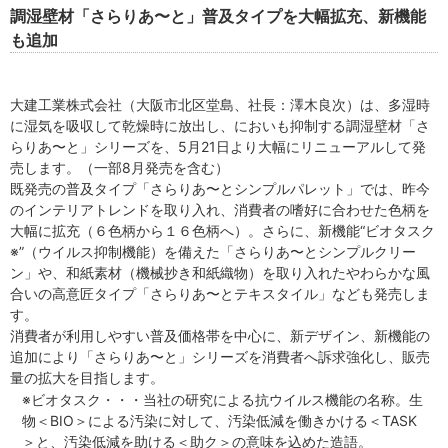
調湿壁材「さらりあ〜と」普及タイプを大幅拡充、新機能
も追加
大建工業株式会社（大阪市北区堂島、社長：澤木良次）は、多湿時
に湿気を吸収して乾燥時に放出し、においも抑制する調湿壁材「さ
らりあ〜と」シリーズを、5月21日より大幅にリニューアルして発
売します。（一部8月発売を含む）
既発売の普及タイプ「さらりあ〜とシンプルパレット」では、昨今
のインテリアトレンドを取り入れ、消費者の嗜好に合わせた色柄を
大幅に拡充（６色柄から１６色柄へ）。さらに、新機能“ビオタスク
※”（ウイルス抑制機能）を備えた「さらりあ〜とシンプルクリー
ン」や、和紙素材（機械抄き和紙織物）を取り入れたやわらかな風
合いの高意匠タイプ「さらりあ〜とテキスタイル」なども発売しま
す。
消費者が利用しやすい普及価格帯を中心に、新デザイン、新機能の
追加により「さらりあ〜と」シリーズを消費者へ訴求強化し、販売
量の拡大を目指します。
※ビオタスク・・・当社の研究による抗ウイルス機能の名称。生
物＜BIO＞による汚染に対して、汚染低減を働きかける＜TASK
＞と、汚染低減を助ける＜助ク＞の意味を込めた造語。