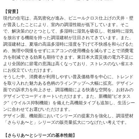
【背景】
現代の住宅は、高気密化が進み、ビニールクロス仕上げの天井・壁
が普及したことにより、室内の調湿性能が低下しています。そこ
で、解決策のひとつとして、多湿時に湿気を吸収し、乾燥時に湿気
を放出する機能を持った調湿建材が注目されてきています。また、
調湿建材は、夏場の高温多湿時に湿度を下げて不快感を和らげるた
め、無理や我慢をせずにエアコンの使用機会を減らすことで消費電
力を削減できる効果も期待できます。東日本大震災後の電力不足に
より全国的に節電の意識は高くなっており、ストレスのない省エネ
にお役立ていただけます。
そうした中、消費者が利用しやすい普及価格帯を中心に、トレンド
を取り入れた魅力ある色柄のラインアップへ大幅に拡充。デザイン
面での訴求力を向上させ、調湿機能による快適な空間を、お好みの
デザインでコーディネートいただけます。また、新機能“ビオタス
ク”（ウイルス抑制機能）を備えた高機能タイプも追加し、生活シー
ンに合わせてお選びいただけます。
デザイン面、機能面においてシリーズの提案力を強化し、調湿壁材
「さらりあ〜と」シリーズの販売量拡大につなげたい考えです。
【さらりあ〜とシリーズの基本性能】