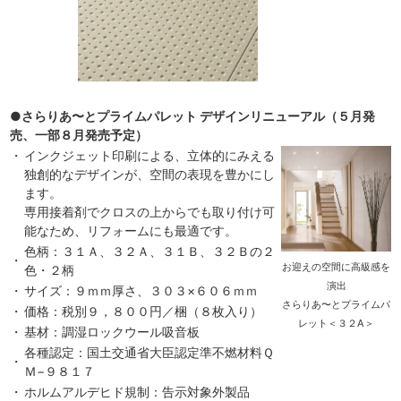
●さらりあ〜とプライムパレット デザインリニューアル（５月発
売、一部８月発売予定）
・
インクジェット印刷による、立体的にみえる
独創的なデザインが、空間の表現を豊かにし
ます。
専用接着剤でクロスの上からでも取り付け可
能なため、リフォームにも最適です。
色柄：３１Ａ、３２Ａ、３１Ｂ、３２Ｂの２
・
お迎えの空間に高級感を
色・２柄
演出
・
サイズ：９ｍｍ厚さ、３０３×６０６ｍｍ
さらりあ〜とプライムパ
・
価格：税別９，８００円／梱（８枚入り）
レット＜３２A＞
・
基材：調湿ロックウール吸音板
各種認定：国土交通省大臣認定準不燃材料Ｑ
・
Ｍ−９８１７
・
ホルムアルデヒド規制：告示対象外製品