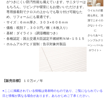
がつきにくい防汚性能も備えています。サニタリーは
もちろん、リビングや寝室にもお使いいただけます。
ウイルスの繁
専用接着剤でクロスの上からでも取り付け可能なた
殖も抑え、清
め、リフォームにも最適です。
潔でニオイの
・
サイズ：６ｍｍ厚さ、３０３×６０６ｍｍ
少ないトイレ
・
価格：税別７，３００円／梱（８枚入り）
に
・
基材：ダイライト（調湿機能つき）
さらりあ〜と
・
各種認定：国土交通大臣認定不燃材料ＮＭ−１５１５
シンプルクリ
・
ホルムアルデヒド規制：告示対象外製品
ーン＜パール
ホワイト＞
【販売目標】
１０万㎡／年
※ここに掲載されている情報は発表時のものであり、ご覧になられている
日と情報が異なる場合があります。あらかじめご了承ください。