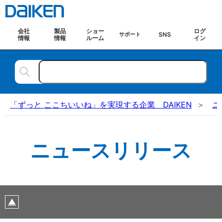
会社
製品
ショー
ログ
SNS
サポート
情報
情報
ルーム
イン
「ずっと ここちいいね」を実現する企業 DAIKEN
ニ
ニュースリリース