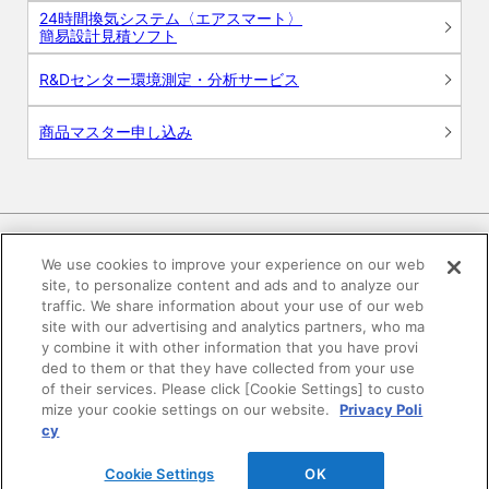
24時間換気システム〈エアスマート〉
簡易設計見積ソフト
R&Dセンター環境測定・分析サービス
商品マスター申し込み
We use cookies to improve your experience on our web
site, to personalize content and ads and to analyze our
電子公告
このWEBサイトについて
traffic. We share information about your use of our web
site with our advertising and analytics partners, who ma
プライバシーポリシー
y combine it with other information that you have provi
ded to them or that they have collected from your use
of their services. Please click [Cookie Settings] to custo
SNSコミュニティガイドライン
サイトマップ
mize your cookie settings on our website.
Privacy Poli
cy
©DAIKEN Corporation All Rights Reserved.
Cookie Settings
OK