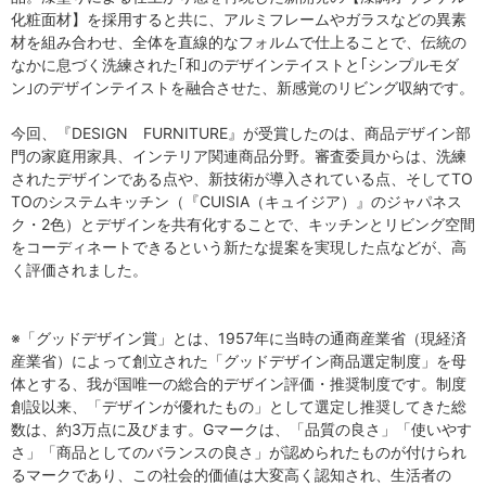
化粧面材】を採用すると共に、アルミフレームやガラスなどの異素
材を組み合わせ、全体を直線的なフォルムで仕上ることで、伝統の
なかに息づく洗練された｢和｣のデザインテイストと｢シンプルモダ
ン｣のデザインテイストを融合させた、新感覚のリビング収納です。
今回、『DESIGN FURNITURE』が受賞したのは、商品デザイン部
門の家庭用家具、インテリア関連商品分野。審査委員からは、洗練
されたデザインである点や、新技術が導入されている点、そしてTO
TOのシステムキッチン（『CUISIA（キュイジア）』のジャパネス
ク・2色）とデザインを共有化することで、キッチンとリビング空間
をコーディネートできるという新たな提案を実現した点などが、高
く評価されました。
※「グッドデザイン賞」とは、1957年に当時の通商産業省（現経済
産業省）によって創立された「グッドデザイン商品選定制度」を母
体とする、我が国唯一の総合的デザイン評価・推奨制度です。制度
創設以来、「デザインが優れたもの」として選定し推奨してきた総
数は、約3万点に及びます。Gマークは、「品質の良さ」「使いやす
さ」「商品としてのバランスの良さ」が認められたものが付けられ
るマークであり、この社会的価値は大変高く認知され、生活者の