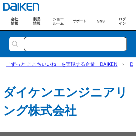
会社
製品
ショー
ログ
SNS
サポート
情報
情報
ルーム
イン
「ずっと ここちいいね」を実現する企業 DAIKEN
D
ダイケンエンジニアリ
ング株式会社