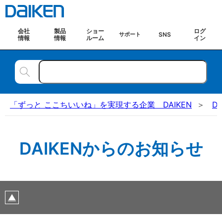
会社
製品
ショー
ログ
SNS
サポート
情報
情報
ルーム
イン
「ずっと ここちいいね」を実現する企業 DAIKEN
D
DAIKENからのお知らせ