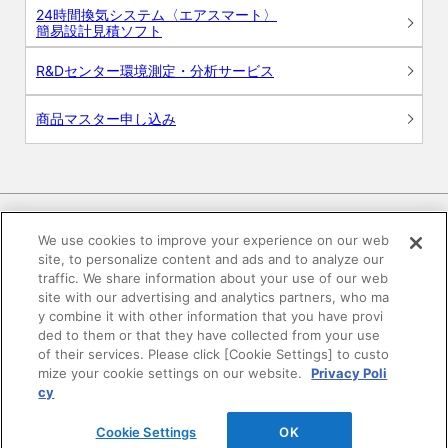
24時間換気システム〈エアスマート〉
簡易設計見積ソフト
R&Dセンター環境測定・分析サービス
商品マスター申し込み
We use cookies to improve your experience on our web
site, to personalize content and ads and to analyze our
電子公告
このWEBサイトについて
traffic. We share information about your use of our web
site with our advertising and analytics partners, who ma
プライバシーポリシー
y combine it with other information that you have provi
ded to them or that they have collected from your use
of their services. Please click [Cookie Settings] to custo
SNSコミュニティガイドライン
サイトマップ
mize your cookie settings on our website.
Privacy Poli
cy
©DAIKEN Corporation All Rights Reserved.
Cookie Settings
OK