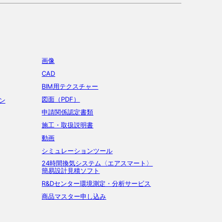
画像
CAD
BIM用テクスチャー
図面（PDF）
ン
申請関係認定書類
施工・取扱説明書
動画
シミュレーションツール
24時間換気システム〈エアスマート〉
簡易設計見積ソフト
R&Dセンター環境測定・分析サービス
商品マスター申し込み