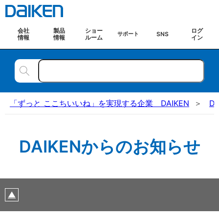
会社
製品
ショー
ログ
SNS
サポート
情報
情報
ルーム
イン
「ずっと ここちいいね」を実現する企業 DAIKEN
D
DAIKENからのお知らせ