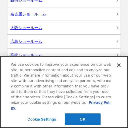
新宿ショールーム
名古屋ショールーム
大阪ショールーム
広島ショールーム
高松ショールーム
We use cookies to improve your experience on our web
福岡ショールーム
site, to personalize content and ads and to analyze our
traffic. We share information about your use of our web
site with our advertising and analytics partners, who ma
y combine it with other information that you have provi
ded to them or that they have collected from your use
サポート
of their services. Please click [Cookie Settings] to custo
mize your cookie settings on our website.
Privacy Poli
cy
よくあるご質問
Cookie Settings
OK
カタログ閲覧・資料請求