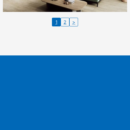
1
2
>