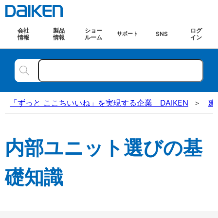
会社
製品
ショー
ログ
SNS
サポート
情報
情報
ルーム
イン
「ずっと ここちいいね」を実現する企業 DAIKEN
建
内部ユニット選びの基
礎知識