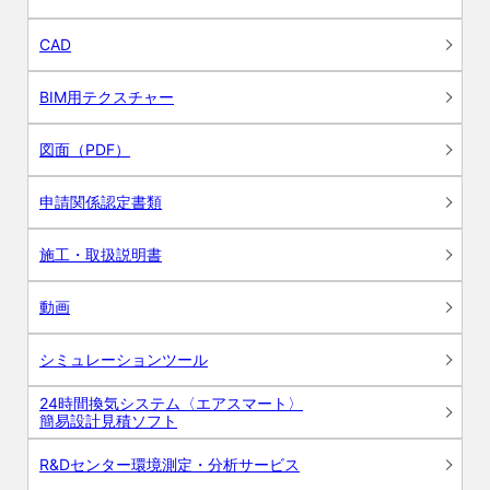
CAD
BIM用テクスチャー
図面（PDF）
申請関係認定書類
施工・取扱説明書
動画
シミュレーションツール
24時間換気システム〈エアスマート〉
簡易設計見積ソフト
R&Dセンター環境測定・分析サービス