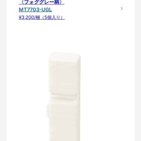
〈フォググレー柄〉
MT7703-UGL
¥3,200/梱（5個入り）