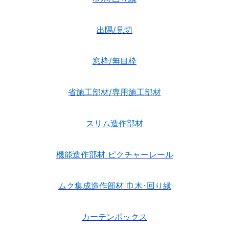
出隅/見切
窓枠/無目枠
省施工部材/専用施工部材
スリム造作部材
機能造作部材 ピクチャーレール
ムク集成造作部材 巾木･回り縁
カーテンボックス