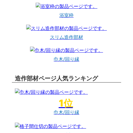
浴室枠
スリム造作部材
巾木/回り縁
造作部材ページ人気ランキング
巾木/回り縁