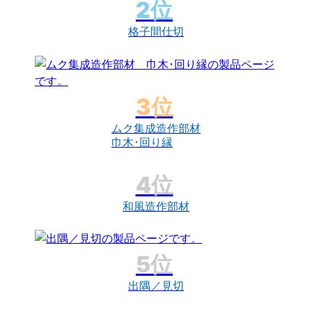
格子間仕切
ムク集成造作部材
巾木･回り縁
和風造作部材
出隅／見切