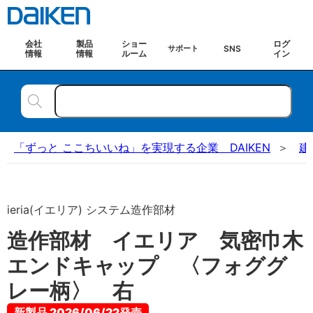
会社
製品
ショー
ログ
SNS
サポート
情報
情報
ルーム
イン
「ずっと ここちいいね」を実現する企業 DAIKEN
建
ieria(イエリア) システム造作部材
造作部材 イエリア 気密巾木
エンドキャップ 〈フォググ
レー柄〉 右
新製品 2026/06/22発売