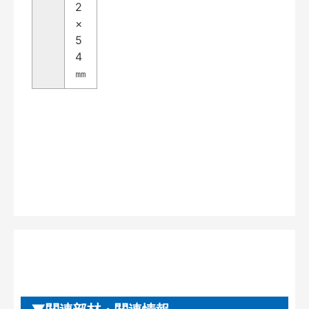
2
×
5
4
㎜