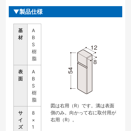
製品仕様
基
A
材
B
S
樹
脂
表
A
面
B
S
樹
脂
図は右用（R）です。溝は表面
側のみ。向かって右に取付用が
サ
8
右用（R）。
イ
×
ズ
1