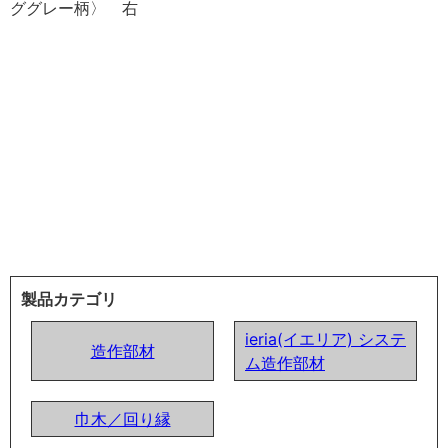
製品カテゴリ
ieria(イエリア) システ
造作部材
ム造作部材
巾木／回り縁