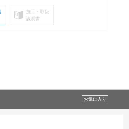
認
施工・取扱
説明書
お気に入り