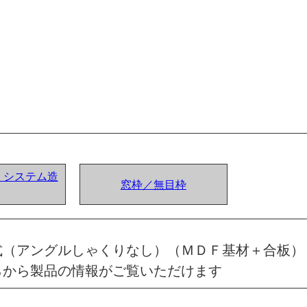
ア) システム造
窓枠／無目枠
式（アングルしゃくりなし）（ＭＤＦ基材＋合板）
らから製品の情報がご覧いただけます