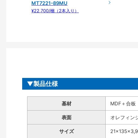
MT7221-89MU
¥22,700/梱（2本入り）
製品仕様
基材
MDF＋合板
表面
オレフィン
サイズ
21×135×3,