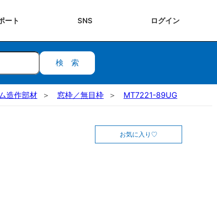
ポート
SNS
ログ
イン
検索
ステム造作部材
窓枠／無目枠
MT7221-89UG
お気に入り