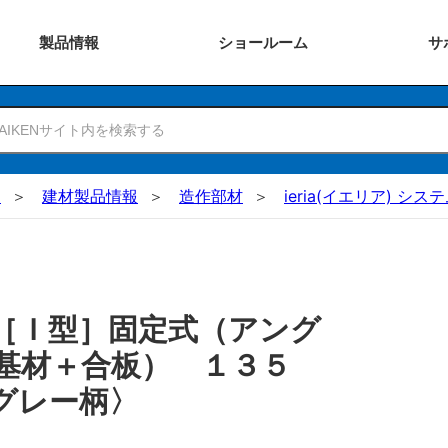
製品
情報
ショー
ルーム
サ
N
建材製品情報
造作部材
ieria(イエリア) シ
［Ｉ型］固定式（アング
基材＋合板） １３５
グレー柄〉