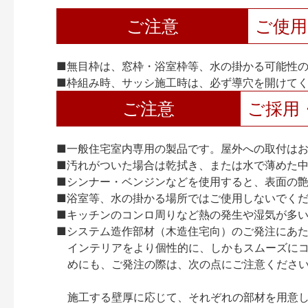
ご注意
ご使
■無目枠は、窓枠・浴室枠等、水の掛かる可能性
■枠組み時、サッシ施工時は、必ず導穴を開けて
ご注意
ご採用
■一般住宅室内専用の製品です。屋外への取付は
■汚れがついた場合は乾拭き、または水で薄めた
■シンナー・ベンジンなどを使用すると、表面の
■浴室等、水の掛かる場所ではご使用しないでく
■キッチンのコンロ周りなど熱の発生や湿気が多
■システム造作部材（木造住宅向）のご発注にあ
インテリアをより個性的に、しかもスムーズに
めにも、ご発注の際は、次の点にご注意くださ
施工する壁厚に応じて、それぞれの部材を用意