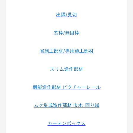
出隅/見切
窓枠/無目枠
省施工部材/専用施工部材
スリム造作部材
機能造作部材 ピクチャーレール
ムク集成造作部材 巾木･回り縁
カーテンボックス