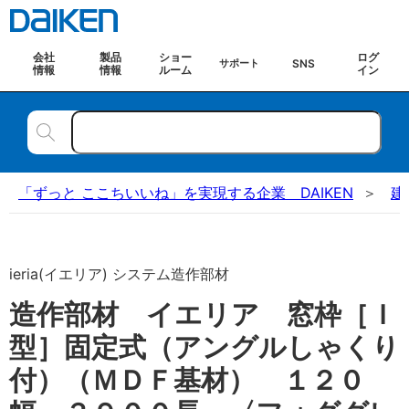
会社
製品
ショー
ログ
SNS
サポート
情報
情報
ルーム
イン
「ずっと ここちいいね」を実現する企業 DAIKEN
建
ieria(イエリア) システム造作部材
造作部材 イエリア 窓枠［Ｉ
型］固定式（アングルしゃくり
付）（ＭＤＦ基材） １２０