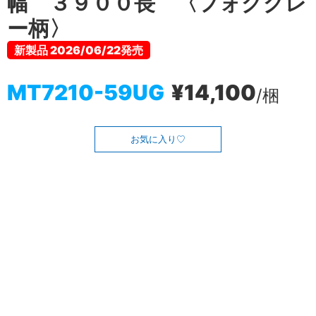
幅 ３９００長 〈フォググレ
ー柄〉
新製品 2026/06/22発売
MT7210-59UG
¥14,100
/梱
お気に入り