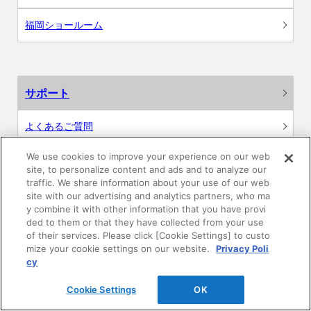
福岡ショールーム
サポート
よくあるご質問
We use cookies to improve your experience on our web
カタログ閲覧・資料請求
site, to personalize content and ads and to analyze our
traffic. We share information about your use of our web
各種データダウンロード
site with our advertising and analytics partners, who ma
y combine it with other information that you have provi
ded to them or that they have collected from your use
WEB見積・各種シミュレーション
of their services. Please click [Cookie Settings] to custo
mize your cookie settings on our website.
Privacy Poli
交換用部品の購入
cy
Cookie Settings
OK
修理・点検