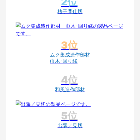
格子間仕切
ムク集成造作部材
巾木･回り縁
和風造作部材
出隅／見切