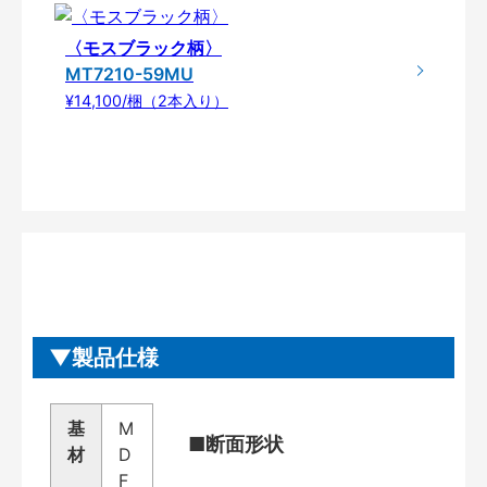
〈モスブラック柄〉
MT7210-59MU
¥14,100/梱（2本入り）
製品仕様
基
M
■断面形状
材
D
F