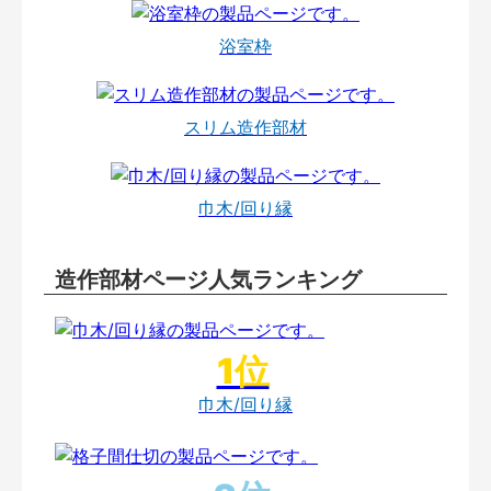
浴室枠
スリム造作部材
巾木/回り縁
造作部材ページ人気ランキング
巾木/回り縁