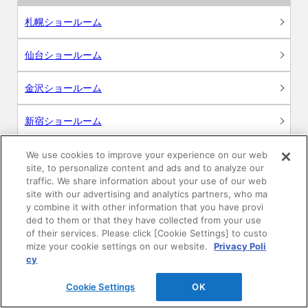
札幌ショールーム
仙台ショールーム
金沢ショールーム
新宿ショールーム
名古屋ショールーム
We use cookies to improve your experience on our web
site, to personalize content and ads and to analyze our
traffic. We share information about your use of our web
大阪ショールーム
site with our advertising and analytics partners, who ma
y combine it with other information that you have provi
広島ショールーム
ded to them or that they have collected from your use
of their services. Please click [Cookie Settings] to custo
mize your cookie settings on our website.
Privacy Poli
高松ショールーム
cy
福岡ショールーム
Cookie Settings
OK