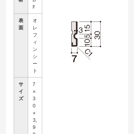
F
表
オ
面
レ
フ
ィ
ン
シ
ー
ト
サ
7
イ
×
ズ
3
0
×
3,
9