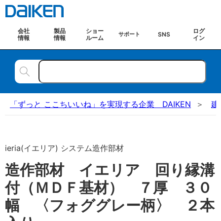
会社
製品
ショー
ログ
SNS
サポート
情報
情報
ルーム
イン
「ずっと ここちいいね」を実現する企業 DAIKEN
建
ieria(イエリア) システム造作部材
造作部材 イエリア 回り縁溝
付（ＭＤＦ基材） ７厚 ３０
幅 〈フォググレー柄〉 ２本