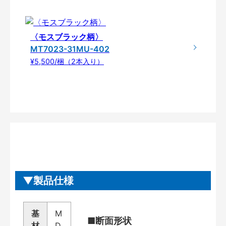
〈モスブラック柄〉
MT7023-31MU-402
¥5,500/梱（2本入り）
製品仕様
基
M
■断面形状
材
D