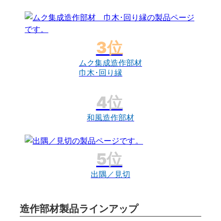
ムク集成造作部材
巾木･回り縁
和風造作部材
出隅／見切
造作部材製品ラインアップ