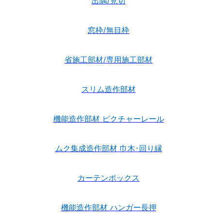
出隅/見切
窓枠/無目枠
省施工部材/専用施工部材
スリム造作部材
機能造作部材 ピクチャーレール
ムク集成造作部材 巾木･回り縁
カーテンボックス
機能造作部材 ハンガー長押