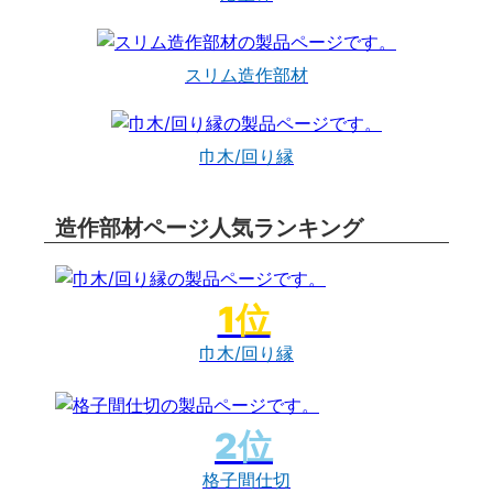
スリム造作部材
巾木/回り縁
造作部材ページ人気ランキング
巾木/回り縁
格子間仕切