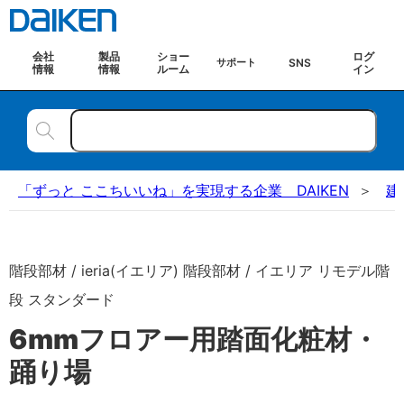
会社
製品
ショー
ログ
SNS
サポート
情報
情報
ルーム
イン
「ずっと ここちいいね」を実現する企業 DAIKEN
建
階段部材 / ieria(イエリア) 階段部材 / イエリア リモデル階
段 スタンダード
6mmフロアー用踏面化粧材・
踊り場