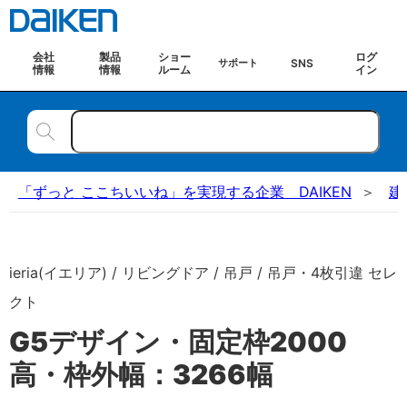
会社
製品
ショー
ログ
SNS
サポート
情報
情報
ルーム
イン
「ずっと ここちいいね」を実現する企業 DAIKEN
建
ieria(イエリア) / リビングドア / 吊戸 / 吊戸・4枚引違 セレ
クト
G5デザイン・固定枠2000
高・枠外幅：3266幅