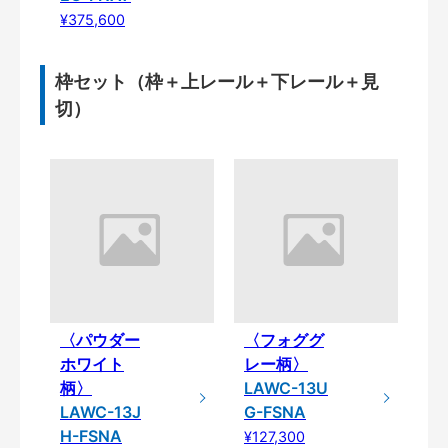
¥375,600
枠セット（枠＋上レール＋下レール＋見
切）
〈パウダー
〈フォググ
ホワイト
レー柄〉
柄〉
LAWC-13U
LAWC-13J
G-FSNA
H-FSNA
¥127,300