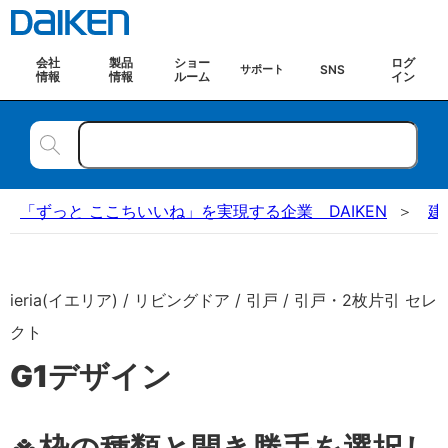
会社
製品
ショー
ログ
SNS
サポート
情報
情報
ルーム
イン
「ずっと ここちいいね」を実現する企業 DAIKEN
建
ieria(イエリア) / リビングドア / 引戸 / 引戸・2枚片引 セレ
クト
G1デザイン