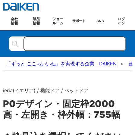
会社
製品
ショー
ログ
SNS
サポート
情報
情報
ルーム
イン
「ずっと ここちいいね」を実現する企業 DAIKEN
建
ieria(イエリア) / 機能ドア / ペットドア
P0デザイン・固定枠2000
高・左開き・枠外幅：755幅