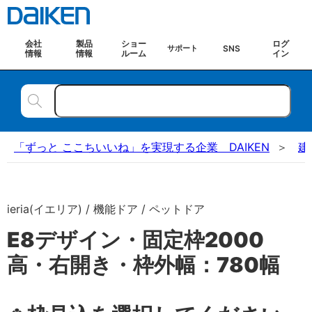
会社
製品
ショー
ログ
SNS
サポート
情報
情報
ルーム
イン
「ずっと ここちいいね」を実現する企業 DAIKEN
建
ieria(イエリア) / 機能ドア / ペットドア
E8デザイン・固定枠2000
高・右開き・枠外幅：780幅