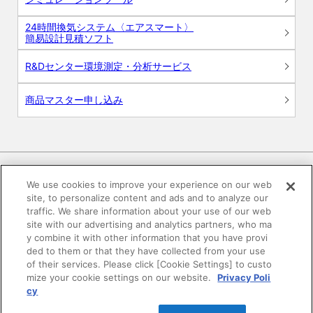
24時間換気システム〈エアスマート〉
簡易設計見積ソフト
R&Dセンター環境測定・分析サービス
商品マスター申し込み
We use cookies to improve your experience on our web
site, to personalize content and ads and to analyze our
電子公告
このWEBサイトについて
traffic. We share information about your use of our web
site with our advertising and analytics partners, who ma
プライバシーポリシー
y combine it with other information that you have provi
ded to them or that they have collected from your use
of their services. Please click [Cookie Settings] to custo
SNSコミュニティガイドライン
サイトマップ
mize your cookie settings on our website.
Privacy Poli
cy