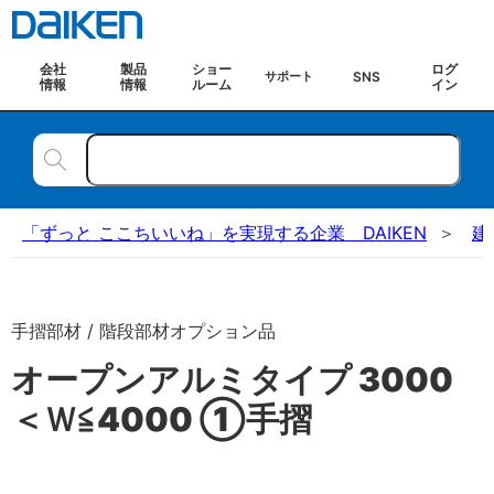
会社
製品
ショー
ログ
SNS
サポート
情報
情報
ルーム
イン
「ずっと ここちいいね」を実現する企業 DAIKEN
建
手摺部材 / 階段部材オプション品
オープンアルミタイプ 3000
＜Ｗ≦4000 ①手摺