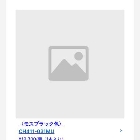
〈モスブラック色〉
CH411-031MU
¥19,300/梱（1本入り）