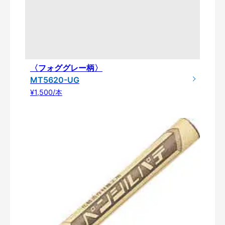
〈フォググレー柄〉
MT5620-UG
¥1,500/本