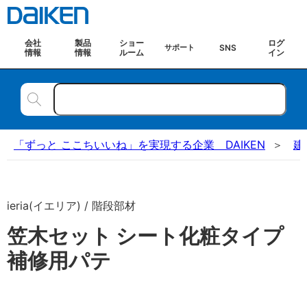
会社
製品
ショー
ログ
SNS
サポート
情報
情報
ルーム
イン
「ずっと ここちいいね」を実現する企業 DAIKEN
建
ieria(イエリア) / 階段部材
笠木セット シート化粧タイプ
補修用パテ