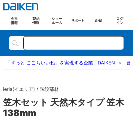
会社
製品
ショー
ログ
SNS
サポート
情報
情報
ルーム
イン
「ずっと ここちいいね」を実現する企業 DAIKEN
建
ieria(イエリア) / 階段部材
笠木セット 天然木タイプ 笠木
138mm