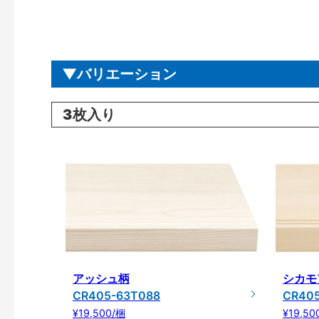
バリエーション
3枚入り
アッシュ柄
シカモ
CR405-63T088
CR40
¥19,500/梱
¥19,50