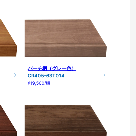
バーチ柄（グレー色）
CR405-63T014
¥19,500/梱