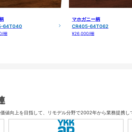
柄
マホガニー柄
5-64T040
CR405-64T062
0/梱
¥26,000/梱
連
暮らしの価値向上を目指して、リモデル分野で2002年から業務提携