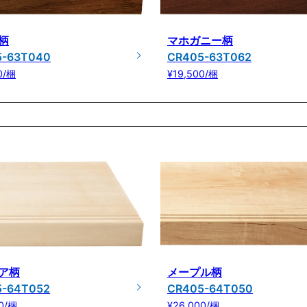
柄
マホガニー柄
5-63T040
CR405-63T062
0/梱
¥19,500/梱
ア柄
メープル柄
5-64T052
CR405-64T050
0/梱
¥26,000/梱