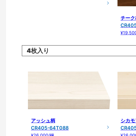
チーク
CR40
¥19,50
4枚入り
アッシュ柄
シカモ
CR405-64T088
CR40
¥26,000/梱
¥26,00