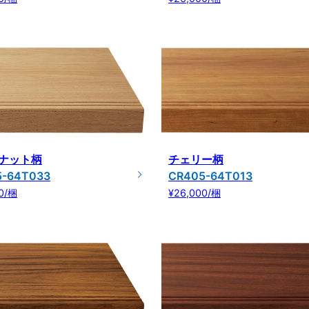
ナット柄
チェリー柄
5-64T033
CR405-64T013
0/梱
¥26,000/梱