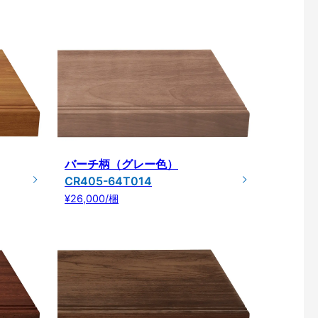
バーチ柄（グレー色）
CR405-64T014
¥26,000/梱