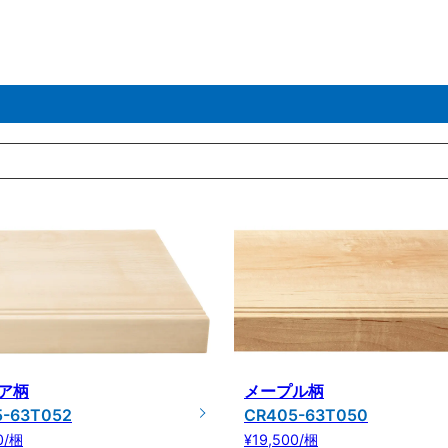
ア柄
メープル柄
5-63T052
CR405-63T050
0/梱
¥19,500/梱