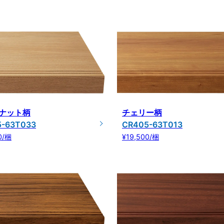
ナット柄
チェリー柄
5-63T033
CR405-63T013
0/梱
¥19,500/梱