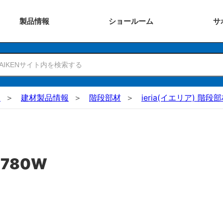
製品
情報
ショー
ルーム
サ
N
建材製品情報
階段部材
ieria(イエリア) 階段
780W