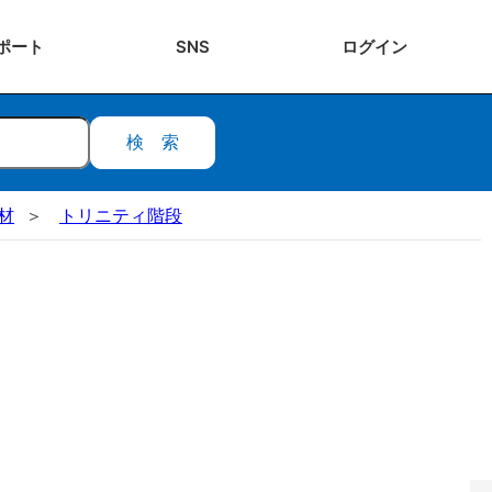
ポート
SNS
ログ
イン
検索
部材
トリニティ階段