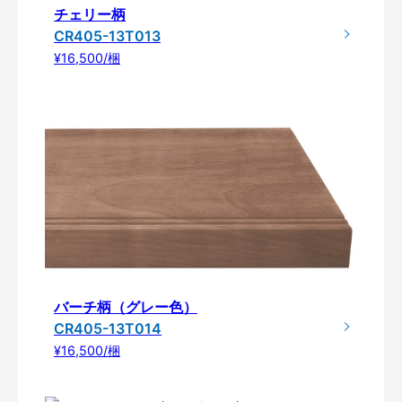
チェリー柄
CR405-13T013
¥16,500/梱
バーチ柄（グレー色）
CR405-13T014
¥16,500/梱