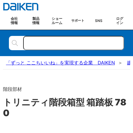
会社
製品
ショー
ログ
SNS
サポート
情報
情報
ルーム
イン
「ずっと ここちいいね」を実現する企業 DAIKEN
建
階段部材
トリニティ階段箱型 箱踏板 78
0