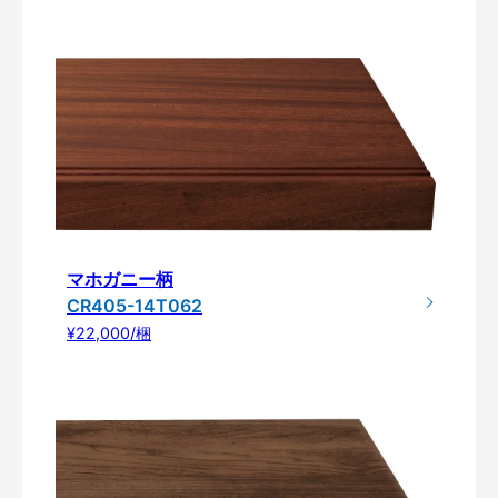
マホガニー柄
CR405-14T062
¥22,000/梱