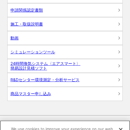
申請関係認定書類
施工・取扱説明書
動画
シミュレーションツール
24時間換気システム〈エアスマート〉
簡易設計見積ソフト
R&Dセンター環境測定・分析サービス
商品マスター申し込み
We use cookies to improve your experience on our web