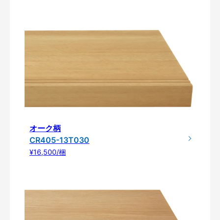
オーク柄
CR405-13T030
¥16,500/梱