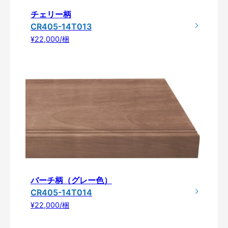
チェリー柄
CR405-14T013
¥22,000/梱
バーチ柄（グレー色）
CR405-14T014
¥22,000/梱