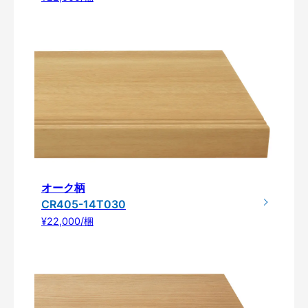
オーク柄
CR405-14T030
¥22,000/梱