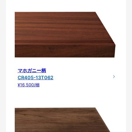
マホガニー柄
CR405-13T062
¥16,500/梱