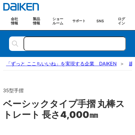
会社
製品
ショー
ログ
SNS
サポート
情報
情報
ルーム
イン
「ずっと ここちいいね」を実現する企業 DAIKEN
建
35型手摺
ベーシックタイプ手摺 丸棒ス
トレート 長さ4,000㎜