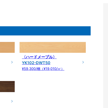
〈ハードメープル〉
YK102-DWT50
¥59,300/梱（¥19,010/㎡）