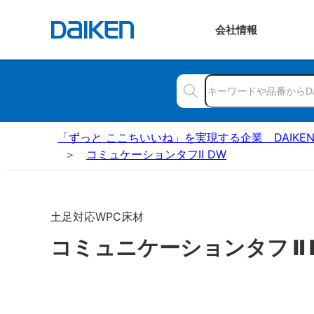
会社
情報
「ずっと ここちいいね」を実現する企業 DAIKE
コミュケーションタフⅡ DW
土足対応WPC床材
コミュニケーションタフ Ⅱ D