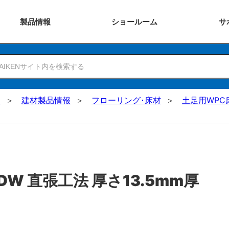
製品
情報
ショー
ルーム
サ
N
建材製品情報
フローリング･床材
土足用WPC
W 直張工法 厚さ13.5mm厚