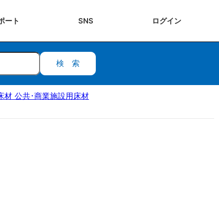
ポート
SNS
ログ
イン
検索
床材 公共･商業施設用床材