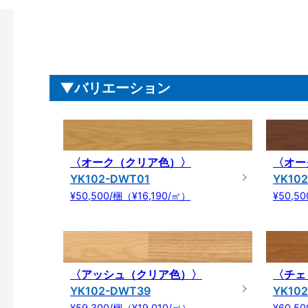
バリエーション
〈オーク（クリア色）〉
〈オー
YK102-DWT01
YK10
¥50,500/梱（¥16,190/㎡）
¥50,5
〈アッシュ（クリア色）〉
〈チェ
YK102-DWT39
YK10
¥59,300/梱（¥19,010/㎡）
¥60,5