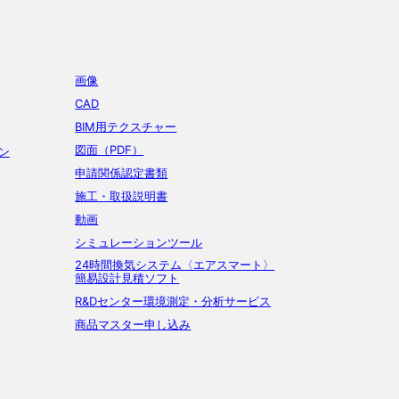
画像
CAD
BIM用テクスチャー
図面（PDF）
ン
申請関係認定書類
施工・取扱説明書
動画
シミュレーションツール
24時間換気システム〈エアスマート〉
簡易設計見積ソフト
R&Dセンター環境測定・分析サービス
商品マスター申し込み