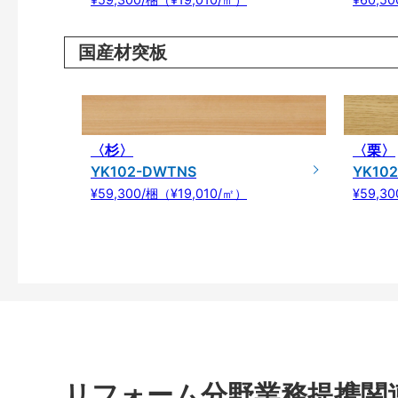
国産材突板
〈杉〉
〈栗〉
YK102-DWTNS
YK10
¥59,300/梱（¥19,010/㎡）
¥59,3
リフォーム分野業務提携関