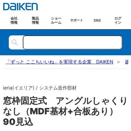
会社
製品
ショー
ログ
SNS
サポート
情報
情報
ルーム
イン
「ずっと ここちいいね」を実現する企業 DAIKEN
建
ieria(イエリア) / システム造作部材
窓枠固定式 アングルしゃくり
なし（MDF基材+合板あり）
90見込