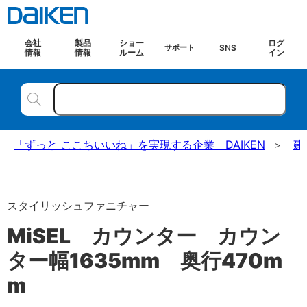
会社
製品
ショー
ログ
SNS
サポート
情報
情報
ルーム
イン
「ずっと ここちいいね」を実現する企業 DAIKEN
建
スタイリッシュファニチャー
MiSEL カウンター カウン
ター幅1635mm 奥行470m
m