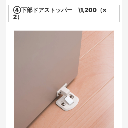
④下部ドアストッパー \1,200（×
2）