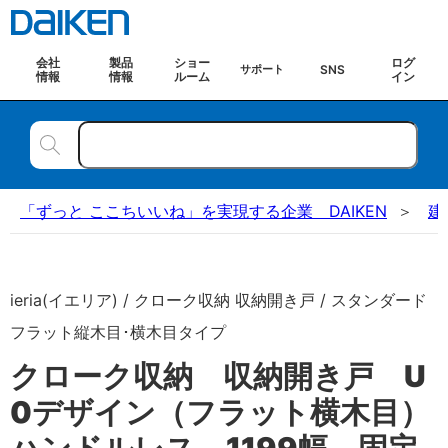
会社
製品
ショー
ログ
SNS
サポート
情報
情報
ルーム
イン
「ずっと ここちいいね」を実現する企業 DAIKEN
建
ieria(イエリア) / クローク収納 収納開き戸 / スタンダード
フラット縦木目･横木目タイプ
クローク収納 収納開き戸 U
0デザイン（フラット横木目）