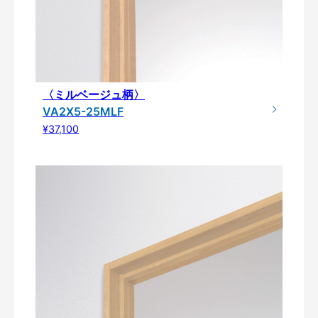
〈ミルベージュ柄〉
VA2X5-25MLF
¥37,100