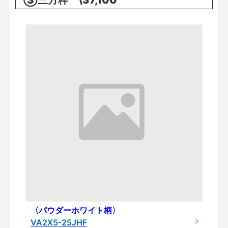
③三方枠 \37,100
〈パウダーホワイト柄〉
VA2X5-25JHF