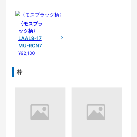
〈モスブラ
ック柄〉
LAAL9-17
MU-RCN7
¥92,100
枠