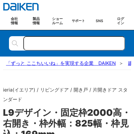
会社
製品
ショー
ログ
SNS
サポート
情報
情報
ルーム
イン
「ずっと ここちいいね」を実現する企業 DAIKEN
建
ieria(イエリア) / リビングドア / 開き戸 / 片開きドア スタ
ンダード
L9デザイン・固定枠2000高・
右開き・枠外幅：825幅・枠見