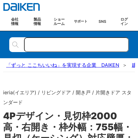
会社
製品
ショー
ログ
SNS
サポート
情報
情報
ルーム
イン
「ずっと ここちいいね」を実現する企業 DAIKEN
建
ieria(イエリア) / リビングドア / 開き戸 / 片開きドア スタ
ンダード
4Pデザイン・見切枠2000
高・右開き・枠外幅：755幅・