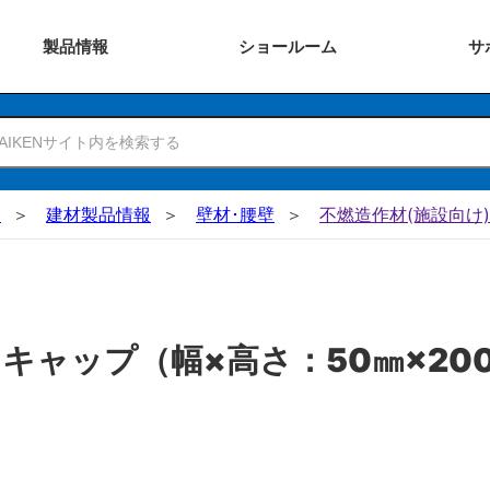
製品
情報
ショー
ルーム
サ
N
建材製品情報
壁材･腰壁
不燃造作材(施設向け)
キャップ（幅×高さ：50㎜×20