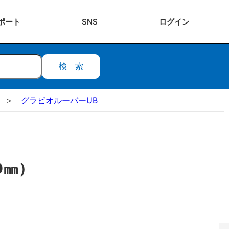
ポート
SNS
ログ
イン
検索
グラビオルーバーUB
0㎜）