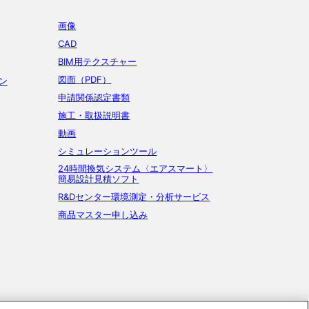
画像
CAD
BIM用テクスチャー
図面（PDF）
ン
申請関係認定書類
施工・取扱説明書
動画
シミュレーションツール
24時間換気システム〈エアスマート〉
簡易設計見積ソフト
R&Dセンター環境測定・分析サービス
商品マスター申し込み